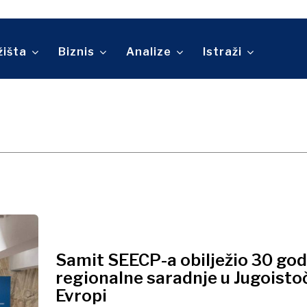
Telekomunikacije
ina
Turizam
O nama
Kontakt
Oglašavanje
Pretplata
Prevoz
žišta
Biznis
Analize
Istraži
Trgovina
O nama
Kontakt
Oglašavanje
Pretplata
Samit SEECP-a obilježio 30 god
regionalne saradnje u Jugoisto
Evropi