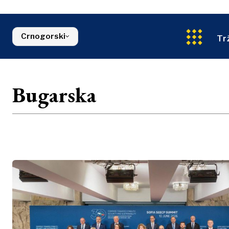
Energija
FMCG
Sjeverna Makedonija
Životna sred
Srbija
Finansije
Slovenija
Crnogorski
Tr
FMCG
Bugarska