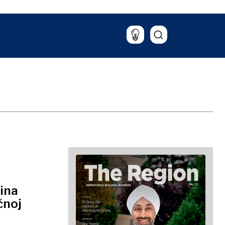
Putovanja
Hrana i piće
Magazin
ina
čnoj