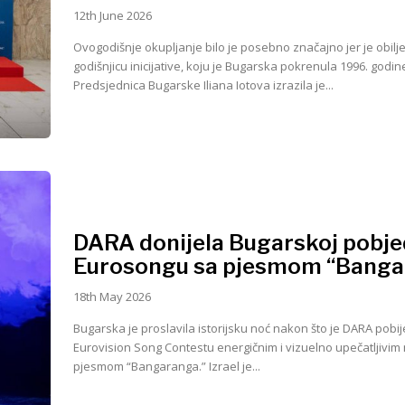
12th June 2026
Ovogodišnje okupljanje bilo je posebno značajno jer je obiljež
godišnjicu inicijative, koju je Bugarska pokrenula 1996. godin
Predsjednica Bugarske Iliana Iotova izrazila je...
DARA donijela Bugarskoj pobje
Eurosongu sa pjesmom “Banga
18th May 2026
Bugarska je proslavila istorijsku noć nakon što je DARA pobij
Eurovision Song Contestu energičnim i vizuelno upečatljivi
pjesmom “Bangaranga.” Izrael je...