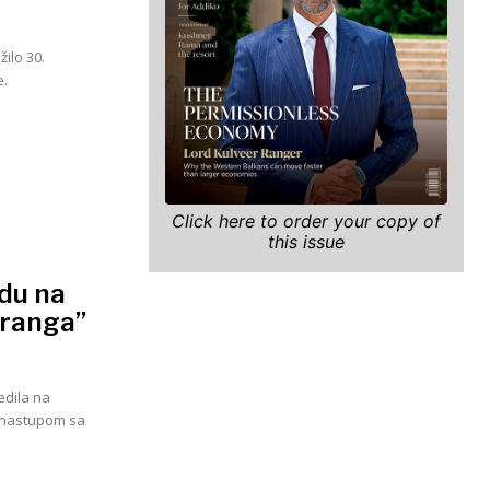
ilo 30.
e.
Click here to order your copy of
this issue
du na
ranga”
edila na
m nastupom sa