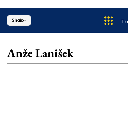
Ndërtim
Maqedonia e Veriut
Energjia
Serbia
Mjedis
Sllovenia
Shqip
Financa
Tr
FMCG
Anže Lanišek