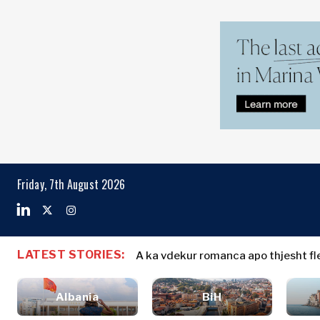
Markets
Business & E
Search The Region
Shqipëria
Historitë e
BiH
Biznesit
Markets
Friday, 7th August 2026
Kroacia
Emërime
Kosova*
Bujqësi
Industria
Mali i Zi
Shqipëria
Historitë e
Ndërtim
Maqedonia e
BiH
Biznesit
Energjia
LATEST STORIES:
Veriut
A ka vdekur romanca apo thjesht fle
Kroacia
Emërime
Mjedis
Serbia
Kosova*
Bujqësi
Financa
Sllovenia
Albania
BiH
Industria
FMCG
Mali i Zi