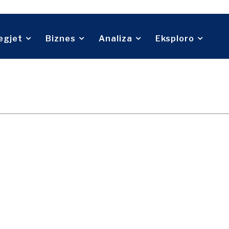
Telekom
Rreth nesh
Na kontaktoni
Reklamo
Abonohu
Turizëm
Transport
Tregti
egjet
Biznes
Analiza
Eksploro
Rreth nesh
Na kontaktoni
Reklamo
Abonohu