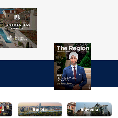
over
Western
SEARCH
Balkans 2030
e
rjet
nsights
Discover
urë
ti
tervistë
Lajme
inion
Ngjarjet
Kulturë
ta
Sporti
alizë
ia
Serbia
Slovenia