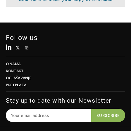
Tehnologija
Nauka
Telekom
Rudarstvo
Turizam
Maloprodaja
Transport
Održivost
Trgovina
Tehnologija
Follow us
Telekom
Turizam
Insights
Transport
Trgovina
O NAMA
Intervju
KONTAKT
Mišljenje
OGLAŠAVANJE
Insights
PRETPLATA
Svijet
Analiza
Intervju
Stay up to date with our Newsletter
Mišljenje
Svijet
Discover
SUBSCRIBE
Analiza