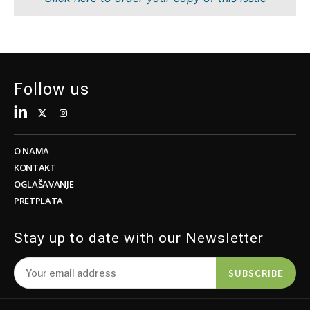
Tehnologija
Znanost
Telekom
Rudarstvo
Turizam
Maloprodaja
Prijevoz
Održivost
Trgovina
Tehnologija
Follow us
Telekom
Turizam
Insights
Prijevoz
Trgovina
O NAMA
Intervju
KONTAKT
Mišljenje
OGLAŠAVANJE
Insights
PRETPLATA
Svijet
Analiza
Intervju
Stay up to date with our Newsletter
Mišljenje
Svijet
Discover
SUBSCRIBE
Analiza