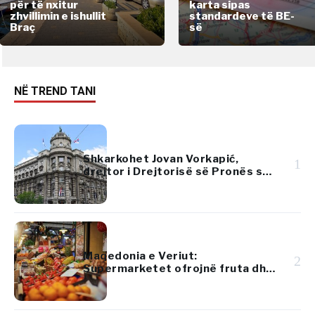
për të nxitur
karta sipas
zhvillimin e ishullit
standardeve të BE-
Braç
së
NË TREND TANI
Shkarkohet Jovan Vorkapić,
1
drejtor i Drejtorisë së Pronës së
Republikës së Serbisë
Maqedonia e Veriut:
2
Supermarketet ofrojnë fruta dhe
perime më lirë se tregjet
tradicionale