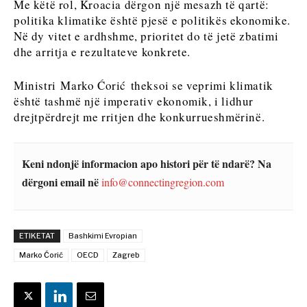
Analizë
Me këtë rol, Kroacia dërgon një mesazh të qartë:
Discover
politika klimatike është pjesë e politikës ekonomike.
Në dy vitet e ardhshme, prioritet do të jetë zbatimi
dhe arritja e rezultateve konkrete.
Discover
Lajme
Ngjarjet
Ministri Marko Ćorić theksoi se veprimi klimatik
Kulturë
Lajme
është tashmë një imperativ ekonomik, i lidhur
Sporti
Ngjarjet
drejtpërdrejt me rritjen dhe konkurrueshmërinë.
Kulturë
Rreth nesh
Na kontaktoni
Reklamo
Abonohu
Sporti
Keni ndonjë informacion apo histori për të ndarë? Na
dërgoni email në
info@connectingregion.com
Western
Balkans
2030
ETIKETAT
Bashkimi Evropian
Marko Ćorić
OECD
Zagreb
Rreth nesh
Na kontaktoni
Reklamo
Abonohu