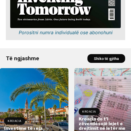
Porositni numra individualë ose abonohuni
Të ngjashme
Shiko të gjitha
KROACIA
Kroacia do t’i
KROACIA
zëvendësojë lejet e
Investime të reja
drejtimit në letër me