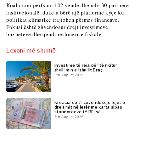
Shkencë
Koalicioni përfshin 102 vende dhe mbi 30 partnerë
Shkencë
Minierat
institucionalë, duke u bërë një platformë kyçe ku
Minierat
Shitje
politikat klimatike trajtohen përmes financave.
Shitje me pakicë
me
Fokusi është zhvendosur drejt investimeve,
Qëndrueshmëri
pakicë
buxheteve dhe qëndrueshmërisë fiskale.
Teknologji
Qëndrueshmëri
Telekom
Teknologji
Lexoni më shumë
Turizëm
Telekom
Transport
Turizëm
Investime të reja për të nxitur
Tregti
Transport
zhvillimin e ishullit Braç
6th August 2026
Tregti
Insights
Insights
Kroacia do t’i zëvendësojë lejet e
Intervistë
drejtimit në letër me karta sipas
standardeve të BE-së
Opinion
5th August 2026
Intervistë
Bota
Opinion
Analizë
Bota