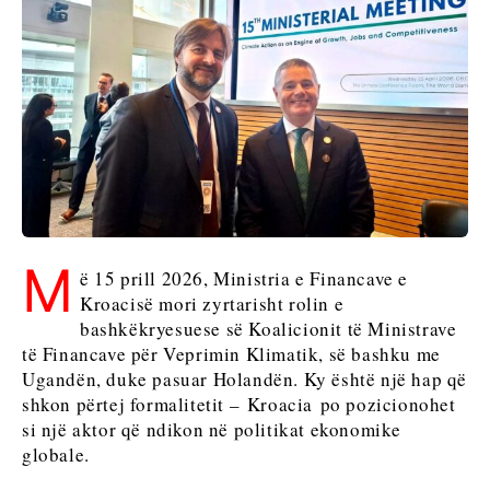
Maqedonia
Sllovenia
e Veriut
Serbia
Sllovenia
Business &
Economy
Business &
Economy
Historitë
e
Historitë e
Biznesit
M
ë 15 prill 2026, Ministria e Financave e
Biznesit
Emërime
Kroacisë mori zyrtarisht rolin e
Emërime
Bujqësi
bashkëkryesuese së Koalicionit të Ministrave
Bujqësi
Industria
të Financave për Veprimin Klimatik, së bashku me
Industria
Ndërtim
Ugandën, duke pasuar Holandën. Ky është një hap që
Ndërtim
Energjia
shkon përtej formalitetit – Kroacia po pozicionohet
Energjia
Mjedis
si një aktor që ndikon në politikat ekonomike
Mjedis
Financa
globale.
Financa
FMCG
FMCG