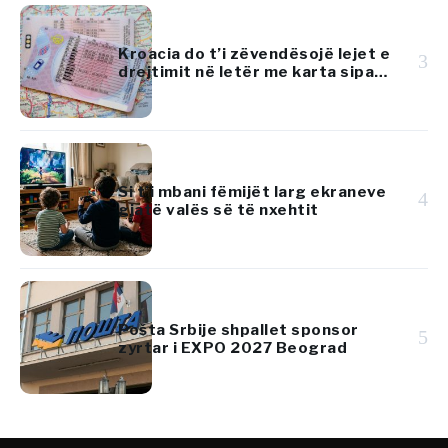
Kroacia do t’i zëvendësojë lejet e
3
drejtimit në letër me karta sipas
standardeve të BE-së
Si t’i mbani fëmijët larg ekraneve
4
gjatë valës së të nxehtit
Pošta Srbije shpallet sponsor
5
zyrtar i EXPO 2027 Beograd