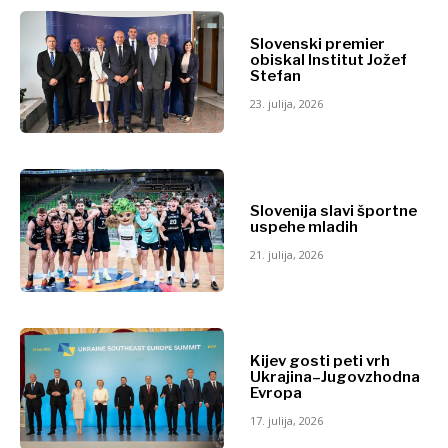
Črna Gora
Severna
Slovenski premier
Business &
Makedonija
obiskal Institut Jožef
Stefan
Srbija
Economy
23. julija, 2026
Slovenija
Poslovne
Business &
zgodbe
Economy
Imenovanja
Slovenija slavi športne
uspehe mladih
Poljoprivreda
Industrija
21. julija, 2026
Poslovne
Gradbeništvo
zgodbe
Energija
Imenovanja
Okolje
Poljoprivreda
Finance
Industrija
Kijev gosti peti vrh
FMCG
Ukrajina–Jugovzhodna
Gradbeništvo
Evropa
Znanost
Energija
Rudarstvo
17. julija, 2026
Okolje
Maloprodaja