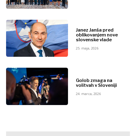
Novice
Discover
Dogodki
Kultura
Janez Janša pred
Šport
oblikovanjem nove
Novice
slovenske vlade
Lifestyle
Dogodki
Potovanja
25. maja, 2026
Kultura
Hrana
Šport
& pijača
Lifestyle
Potovanja
Hrana
Golob zmaga na
volitvah v Sloveniji
&
Western
pijača
Balkans
24. marca, 2026
2030
O nas
Kontakt
Oglaševanje
Naročnina
O nas
Kontakt
Oglaševanje
Naročnina