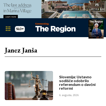
SLO
Markets
Search The Region
SEARCH
Janez Janša
Albanija
BiH
Hrvaška
Markets
Kosovo*
Slovenija: Ustavno
Črna Gora
sodišče odobrilo
referendum o davčni
Albanija
Severna
reformi
BiH
Makedonija
6. avgusta, 2026
Hrvaška
Srbija
Kosovo*
Slovenija