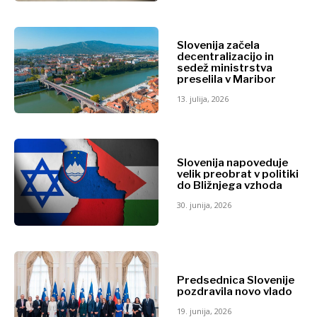
Finance
Trajnost
FMCG
Tehnologija
Znanost
Slovenija začela
Telekom
Rudarstvo
decentralizacijo in
Turizem
sedež ministrstva
Maloprodaja
preselila v Maribor
Transport
Trajnost
Trgovina
13. julija, 2026
Tehnologija
Telekom
Turizem
Insights
Transport
Slovenija napoveduje
Trgovina
velik preobrat v politiki
do Bližnjega vzhoda
Intervju
30. junija, 2026
Mnenje
Insights
Svet
Analiza
Intervju
Mnenje
Predsednica Slovenije
pozdravila novo vlado
Svet
Discover
Analiza
19. junija, 2026