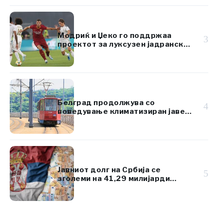
Модриќ и Џеко го поддржаа
3
проектот за луксузен јадрански
ресорт вреден 920 милиони
евра
Белград продолжува со
4
воведување климатизиран јавен
превоз
Јавниот долг на Србија се
5
зголеми на 41,29 милијарди
евра, но остана под 45% од БДП