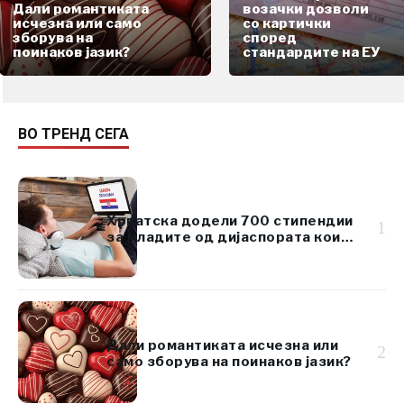
Дали романтиката
возачки дозволи
исчезна или само
со картички
зборува на
според
поинаков јазик?
стандардите на ЕУ
ВО ТРЕНД СЕГА
Хрватска додели 700 стипендии
1
за младите од дијаспората кои
го изучуваат хрватскиот јазик
Дали романтиката исчезна или
2
само зборува на поинаков јазик?