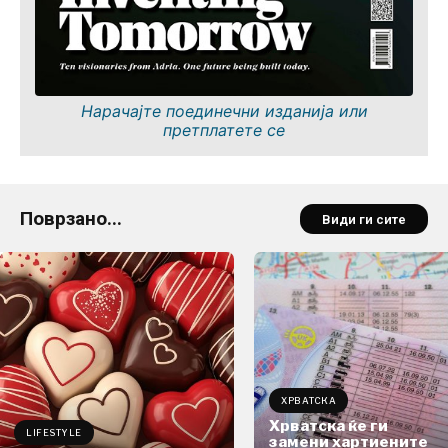
Нарачајте поединечни изданија или
претплатете се
Поврзано...
Види ги сите
ХРВАТСКА
Хрватска ќе ги
LIFESTYLE
замени хартиените