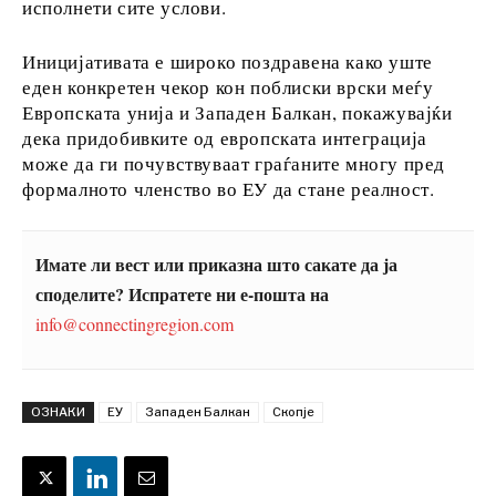
исполнети сите услови.
За нас
Огласување
Контакт
Претплата
Иницијативата е широко поздравена како уште
еден конкретен чекор кон поблиски врски меѓу
Европската унија и Западен Балкан, покажувајќи
дека придобивките од европската интеграција
може да ги почувствуваат граѓаните многу пред
формалното членство во ЕУ да стане реалност.
Имате ли вест или приказна што сакате да ја
споделите? Испратете ни е-пошта на
info@connectingregion.com
ОЗНАКИ
ЕУ
Западен Балкан
Скопје