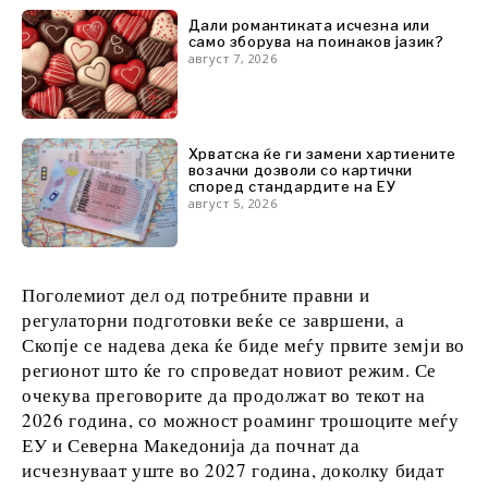
Дали романтиката исчезна или
само зборува на поинаков јазик?
август 7, 2026
Откриј
Вести
Хрватска ќе ги замени хартиените
Настани
возачки дозволи со картички
според стандардите на ЕУ
Култура
август 5, 2026
Спорт
Lifestyle
Патување
Поголемиот дел од потребните правни и
Храна &
регулаторни подготовки веќе се завршени, а
Пијалаци
Скопје се надева дека ќе биде меѓу првите земји во
регионот што ќе го спроведат новиот режим. Се
очекува преговорите да продолжат во текот на
Western
2026 година, со можност роаминг трошоците меѓу
Balkans
ЕУ и Северна Македонија да почнат да
2030
исчезнуваат уште во 2027 година, доколку бидат