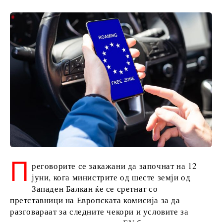
Македонија
Србија
Словенија
Бизнис и
економија
Бизнис
приказни
Именовања
Земјоделство
Индустрија
П
реговорите се закажани да започнат на 12
Градежништво
јуни, кога министрите од шесте земји од
Енергија
Западен Балкан ќе се сретнат со
Животна
претставници на Европската комисија за да
средина
разговараат за следните чекори и условите за
Финансии