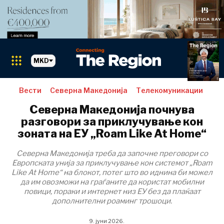
MKD
Вести
Северна Македонија
Телекомуникации
Пазари
Северна Македонија почнува
разговори за приклучување кон
зоната на ЕУ „Roam Like At Home“
Северна Македонија треба да започне преговори со
Албанија
Европската унија за приклучување кон системот „Roam
БиХ
Like At Home“ на блокот, потег што во иднина би можел
Хрватска
да им овозможи на граѓаните да користат мобилни
Косово*
повици, пораки и интернет низ ЕУ без да плаќаат
дополнителни роаминг трошоци.
Црна Гора
Северна
9. јуни 2026.