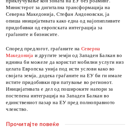
приклучување кон зоната на ЕУ без роаминг.
FMCG
Министерот за дигитална трансформација на
Наука
Северна Македонија, Стефан Андоновски, ја
Рударство
опиша иницијативата како една од најопипливите
Малопродажба
придобивки од европската интеграција за
Одржливост
граѓаните и бизнисите.
Технологија
Телекомуникации
Според предлогот, граѓаните на
Северна
Туризам
Македонија
и другите земји од Западен Балкан во
Транспорт
иднина би можеле да користат мобилни услуги низ
Трговија
целата Европска унија под исти услови како во
својата земја, додека граѓаните на ЕУ би ги имале
истите придобивки при патување во регионот.
Анализи
Иницијативата е дел од пошироките напори за
постепена интеграција на Западен Балкан во
единствениот пазар на ЕУ пред полноправното
Интервју
членство.
Мислење
Свет
Прочитајте повеќе
Анализа