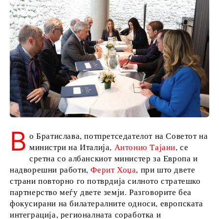
Србија
Словенија
Бизнис и
економија
Бизнис
приказни
Именовања
В
о Братислава, потпретседателот на Советот на
Земјоделство
министри на Италија,
Антонио Тајани
, се
Индустрија
сретна со албанскиот министер за Европа и
Градежништво
надворешни работи,
Ферит Хоџа
, при што двете
Енергија
страни повторно го потврдија силното стратешко
Животна
партнерство меѓу двете земји. Разговорите беа
средина
фокусирани на билатералните односи, европската
Финансии
интеграција, регионалната соработка и