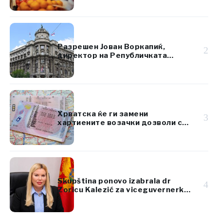
Разрешен Јован Воркапиќ,
2
директор на Републичката
дирекција за имот на Србија
Хрватска ќе ги замени
3
хартиените возачки дозволи со
картички според стандардите
на ЕУ
Skupština ponovo izabrala dr
4
Zoricu Kalezić za viceguvernerku
Centralne banke Crne Gore