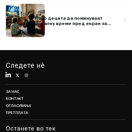
Како децата да поминуваат
5
помалку време пред екран за
време на летен топлотен бран
Следете нè
ЗА НАС
КОНТАКТ
ОГЛАСУВАЊЕ
ПРЕТПЛАТА
Останете во тек