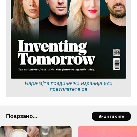
Нарачајте поединечни изданија или
претплатете се
Поврзано...
Види ги сите