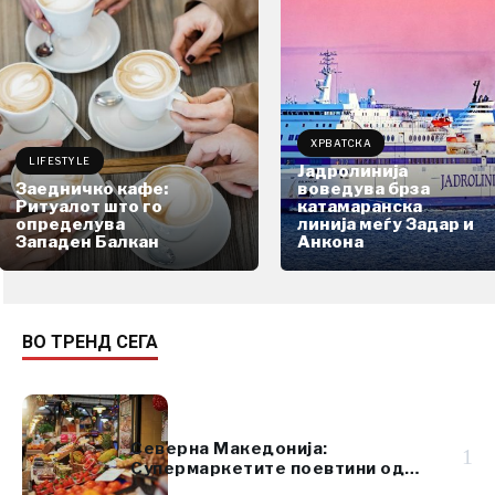
ХРВАТСКА
LIFESTYLE
Јадролинија
Заедничко кафе:
воведува брза
Ритуалот што го
катамаранска
определува
линија меѓу Задар и
Западен Балкан
Анкона
ВО ТРЕНД СЕГА
Северна Македонија:
1
Супермаркетите поевтини од
пазарите за овошје и зеленчук