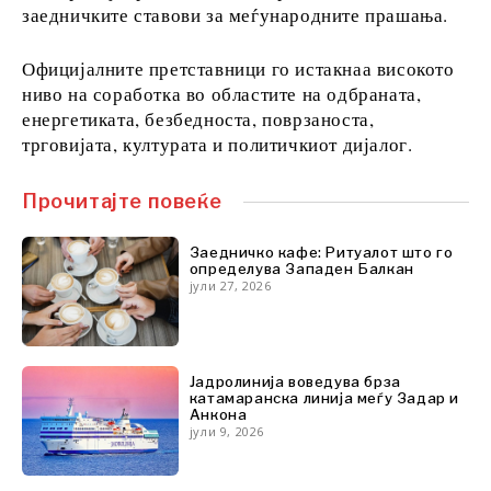
FMCG
заедничките ставови за меѓународните прашања.
Наука
Рударство
Официјалните претставници го истакнаа високото
Малопродажба
ниво на соработка во областите на одбраната,
Одржливост
енергетиката, безбедноста, поврзаноста,
Технологија
трговијата, културата и политичкиот дијалог.
Телекомуникации
Туризам
Прочитајте повеќе
Транспорт
Трговија
Заедничко кафе: Ритуалот што го
определува Западен Балкан
јули 27, 2026
Анализи
Јадролинија воведува брза
Интервју
катамаранска линија меѓу Задар и
Анкона
Мислење
јули 9, 2026
Свет
Анализа