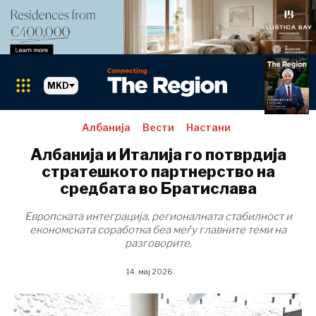
MKD
Албанија
Вести
Настани
Пазари
Албанија и Италија го потврдија
стратешкото партнерство на
средбата во Братислава
Албанија
Европската интеграција, регионалната стабилност и
БиХ
економската соработка беа меѓу главните теми на
разговорите.
Хрватска
Косово*
14. мај 2026.
Црна Гора
Северна
Македонија