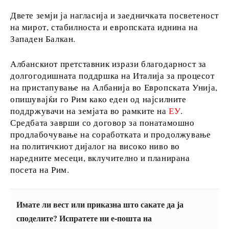
Двете земји ја нагласија и заедничката посветеност
на мирот, стабилноста и европската иднина на
Откриј
Западен Балкан.
Вести
Албанскиот претставник изрази благодарност за
Настани
долгогодишната поддршка на Италија за процесот
Култура
на пристапување на Албанија во Европската Унија,
Спорт
опишувајќи го Рим како еден од најсилните
поддржувачи на земјата во рамките на
ЕУ
.
Lifestyle
Средбата заврши со договор за понатамошно
Патување
продлабочување на соработката и продолжување
Храна &
на политичкиот дијалог на високо ниво во
Пијалаци
наредните месеци, вклучително и планирана
посета на Рим.
Western
Balkans
Имате ли вест или приказна што сакате да ја
2030
споделите? Испратете ни е-пошта на