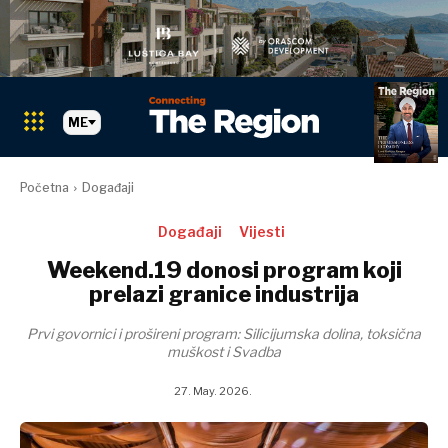
ME
Početna
Događaji
Pretraži The Region
PRETRAŽI
Događaji
Vijesti
Weekend.19 donosi program koji
Tržišta
prelazi granice industrija
Tržišta
Prvi govornici i prošireni program: Silicijumska dolina, toksična
Albanija
muškost i Svadba
BiH
Hrvatska
Albanija
27. May. 2026.
Kosovo*
BiH
Crna Gora
Hrvatska