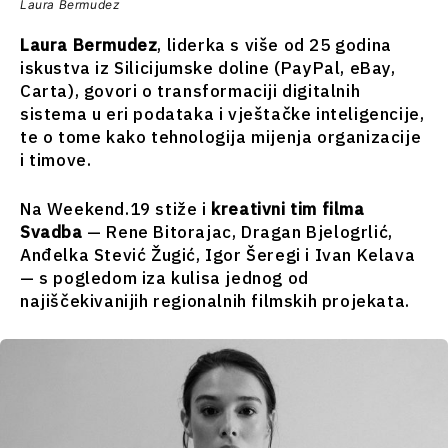
Laura Bermudez
Laura Bermudez
, liderka s više od 25 godina
iskustva iz Silicijumske doline (PayPal, eBay,
Carta), govori o transformaciji digitalnih
sistema u eri podataka i vještačke inteligencije,
te o tome kako tehnologija mijenja organizacije
i timove.
Na Weekend.19 stiže i
kreativni tim filma
Svadba
— Rene Bitorajac, Dragan Bjelogrlić,
Anđelka Stević Žugić, Igor Šeregi i Ivan Kelava
— s pogledom iza kulisa jednog od
najiščekivanijih regionalnih filmskih projekata.