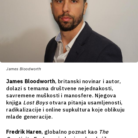
sto
Okrugli
Svet
sto
Analiza
Svet
Analiza
Istražite
Istraži
Vijesti
Vijesti
Događaji
James Bloodworth
Događaji
O kulturi
James Bloodworth
, britanski novinar i autor,
O
Sport
dolazi s temama društvene nejednakosti,
kulturi
Lifestyle
savremene muškosti i manosfere. Njegova
Sport
Putovanja
knjiga
Lost Boys
otvara pitanja usamljenosti,
Lifestyle
Hrana i
radikalizacije i online supkultura koje oblikuju
Putovanja
piće
mlade generacije.
Hrana
Magazin
i piće
Fredrik Haren
, globalno poznat kao
The
Magazin