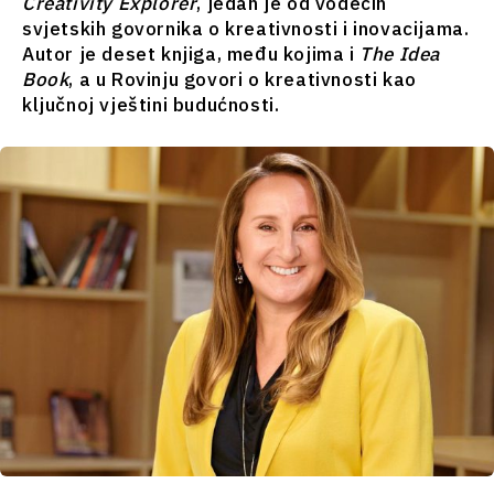
Creativity Explorer
, jedan je od vodećih
svjetskih govornika o kreativnosti i inovacijama.
Western
Subscribe
Autor je deset knjiga, među kojima i
The Idea
Balkans
Book
, a u Rovinju govori o kreativnosti kao
2030
ključnoj vještini budućnosti.
O nama
Kontakt
Oglašavanje
Pretplata