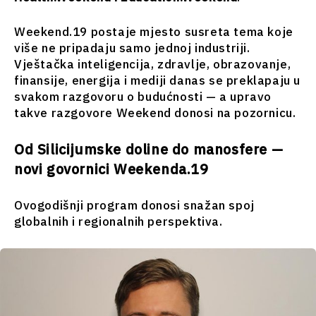
Životna
Finansije
sredina
FMCG
Weekend.19 postaje mjesto susreta tema koje
Finansije
Nauka
više ne pripadaju samo jednoj industriji.
FMCG
Rudarstvo
Vještačka inteligencija, zdravlje, obrazovanje,
Nauka
Maloprodaja
finansije, energija i mediji danas se preklapaju u
Rudarstvo
svakom razgovoru o budućnosti — a upravo
Održivost
Maloprodaja
takve razgovore Weekend donosi na pozornicu.
Tehnologija
Održivost
Telekomunikacije
Tehnologija
Turizam
Od Silicijumske doline do manosfere —
Telekomunikacije
Prevoz
novi govornici Weekenda.19
Turizam
Trgovina
Prevoz
Ovogodišnji program donosi snažan spoj
Trgovina
globalnih i regionalnih perspektiva.
Analize
Analize
Intervju
Mišljenje
Intervju
Okrugli
Mišljenje