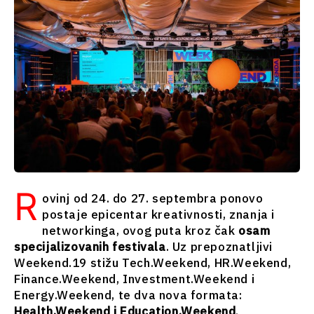
Sjeverna
Kosovo*
Makedonija
Crna Gora
Srbija
Sjeverna
Slovenija
Makedonija
Srbija
Slovenija
Biznis i
ekonomija
Biznis i
ekonomija
Poslovne
priče
R
ovinj od 24. do 27. septembra ponovo
Poslovne
Imenovanja
postaje epicentar kreativnosti, znanja i
priče
Poljoprivreda
networkinga, ovog puta kroz čak
osam
Imenovanja
Industrijalci
specijalizovanih festivala
. Uz prepoznatljivi
Poljoprivreda
Građevinarstvo
Weekend.19 stižu Tech.Weekend, HR.Weekend,
Industrijalci
Energija
Finance.Weekend, Investment.Weekend i
Građevinarstvo
Životna
Energy.Weekend, te dva nova formata:
Energija
sredina
Health.Weekend i Education.Weekend
.