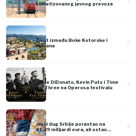
1
klimatizovanog javnog prevoza
Život između Boke Kotorske i
2
Jadrana
Joyce DiDonato, Kevin Puts i Time
3
for Three na Operosa festivalu
Javni dug Srbije porastao na
4
41,29 milijardi eura, ali ostao
ispod 45% BDP-a