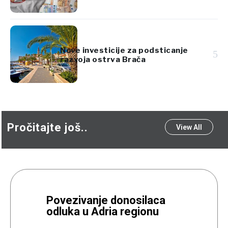
Nove investicije za podsticanje
5
razvoja ostrva Brača
Pročitajte još..
View All
Povezivanje donosilaca
odluka u Adria regionu