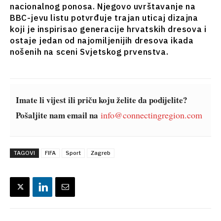
Balkans
nacionalnog ponosa. Njegovo uvrštavanje na
2030
BBC-jevu listu potvrđuje trajan uticaj dizajna
koji je inspirisao generacije hrvatskih dresova i
O nama
Kontakt
Oglašavanje
Pretplata
ostaje jedan od najomiljenijih dresova ikada
nošenih na sceni Svjetskog prvenstva.
Imate li vijest ili priču koju želite da podijelite?
Pošaljite nam email na
info@connectingregion.com
TAGOVI
FIFA
Sport
Zagreb