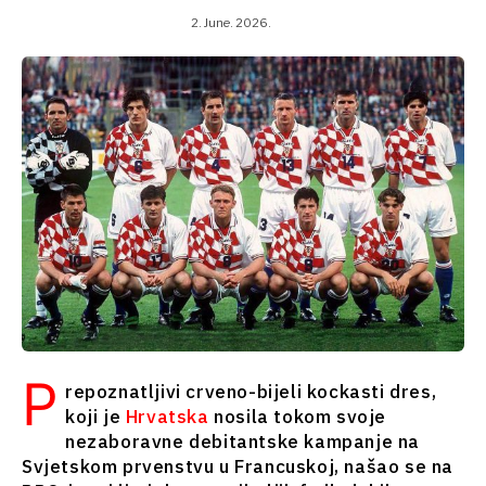
Crna Gora
Srbija
2. June. 2026.
Sjeverna
Slovenija
Makedonija
Srbija
Slovenija
Biznis i
ekonomija
Biznis i
ekonomija
Poslovne
priče
Poslovne
Imenovanja
priče
Poljoprivreda
Imenovanja
Industrijalci
Poljoprivreda
Građevinarstvo
Industrijalci
P
Energija
repoznatljivi crveno-bijeli kockasti dres,
Građevinarstvo
Životna
koji je
Hrvatska
nosila tokom svoje
Energija
sredina
nezaboravne debitantske kampanje na
Životna
Finansije
Svjetskom prvenstvu u Francuskoj, našao se na
sredina
FMCG