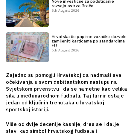
sto
Nove investicije za podsticanje
razvoja ostrva Brača
Analiza
Svet
6th August 2026
Analiza
Istražite
Istraži
Hrvatska će papirne vozačke dozvole
zamijeniti karticama po standardima
EU
Vijesti
5th August 2026
Vijesti
Događaji
Događaji
O kulturi
O
Sport
kulturi
Zajedno su pomogli Hrvatskoj da nadmaši sva
Lifestyle
Sport
očekivanja u svom debitantskom nastupu na
Putovanja
Svjetskom prvenstvu i da se nametne kao velika
Lifestyle
Hrana i
sila u međunarodnom fudbalu. Taj turnir ostaje
Putovanja
piće
jedan od ključnih trenutaka u hrvatskoj
Hrana
Magazin
sportskoj istoriji.
i piće
Magazin
Više od dvije decenije kasnije, dres se i dalje
Western
slavi kao simbol hrvatskog fudbala i
Subscribe