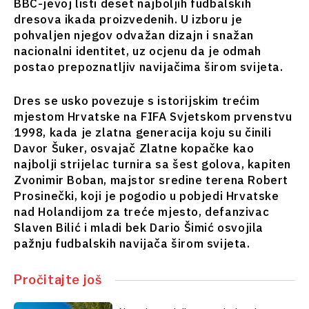
BBC-jevoj listi deset najboljih fudbalskih
Finansije
Nauka
dresova ikada proizvedenih. U izboru je
FMCG
Rudarstvo
pohvaljen njegov odvažan dizajn i snažan
Nauka
Maloprodaja
nacionalni identitet, uz ocjenu da je odmah
Rudarstvo
Održivost
postao prepoznatljiv navijačima širom svijeta.
Maloprodaja
Tehnologija
Održivost
Telekomunikacije
Dres se usko povezuje s istorijskim trećim
Tehnologija
Turizam
mjestom Hrvatske na FIFA Svjetskom prvenstvu
Telekomunikacije
Prevoz
1998, kada je zlatna generacija koju su činili
Turizam
Davor Šuker, osvajač Zlatne kopačke kao
Trgovina
Prevoz
najbolji strijelac turnira sa šest golova, kapiten
Trgovina
Zvonimir Boban, majstor sredine terena Robert
Prosinečki, koji je pogodio u pobjedi Hrvatske
Analize
nad Holandijom za treće mjesto, defanzivac
Analize
Slaven Bilić i mladi bek Dario Šimić osvojila
Intervju
pažnju fudbalskih navijača širom svijeta.
Mišljenje
Intervju
Okrugli
Mišljenje
Pročitajte još
sto
Okrugli
Svet