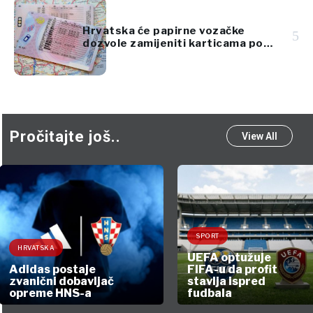
Hrvatska će papirne vozačke
5
dozvole zamijeniti karticama po
standardima EU
Pročitajte još..
View All
SPORT
HRVATSKA
UEFA optužuje
Adidas postaje
FIFA-u da profit
zvanični dobavljač
stavlja ispred
opreme HNS-a
fudbala