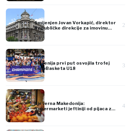
Smijenjen Jovan Vorkapić, direktor
2
Republičke direkcije za imovinu
Srbije
Slovenija prvi put osvojila trofej
3
EuroBasketa U18
Sjeverna Makedonija:
4
Supermarketi jeftiniji od pijaca za
voće i povrće