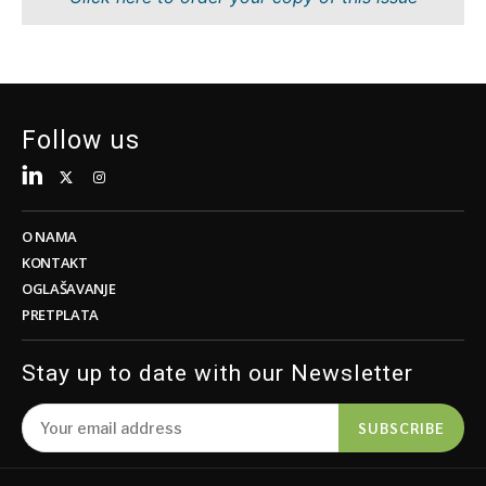
Održivost
FMCG
Tehnologija
Nauka
Telekomunikacije
Rudarstvo
Turizam
Maloprodaja
Prevoz
Održivost
Follow us
Trgovina
Tehnologija
Telekomunikacije
Turizam
Insights
Prevoz
O NAMA
Trgovina
KONTAKT
Intervju
OGLAŠAVANJE
Mišljenje
PRETPLATA
Insights
Okrugli
sto
Stay up to date with our Newsletter
Intervju
Svet
Mišljenje
Analiza
SUBSCRIBE
Okrugli
sto