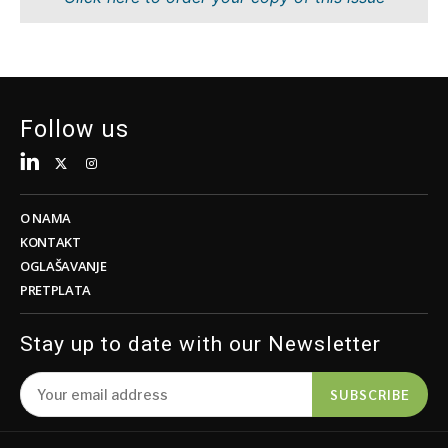
Održivost
FMCG
Tehnologija
Nauka
Telekomunikacije
Rudarstvo
Turizam
Maloprodaja
Prevoz
Održivost
Follow us
Trgovina
Tehnologija
Telekomunikacije
Turizam
Insights
Prevoz
O NAMA
Trgovina
KONTAKT
Intervju
OGLAŠAVANJE
Mišljenje
PRETPLATA
Insights
Okrugli
sto
Stay up to date with our Newsletter
Intervju
Svet
Mišljenje
Analiza
SUBSCRIBE
Okrugli
sto