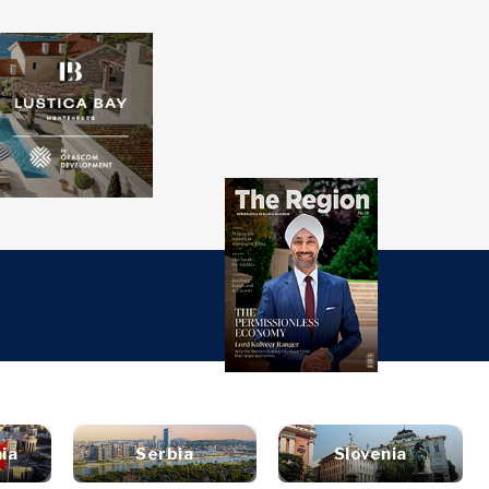
over
Western
SEARCH
Balkans 2030
ti
đaji
nsights
Discover
turi
t
style
tervju
Vijesti
utovanja
ljenje
Događaji
ana i piće
rugli sto
O kulturi
zin
Sport
et
ia
Serbia
Slovenia
aliza
Lifestyle