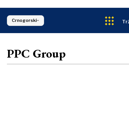
Energija
FMCG
Sjeverna Makedonija
Životna sred
Srbija
Finansije
Slovenija
Crnogorski
FMCG
Tr
PPC Group