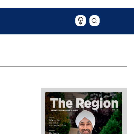
Putovanja
Hrana i piće
Magazin