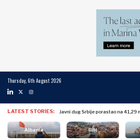
Markets
Business & E
Search The Region
Albanija
Poslovne
BiH
priče
Markets
Thursday, 6th August 2026
Hrvatska
Imenovanja
Kosovo*
Poljoprivreda
Industrijalci
Crna Gora
Albanija
Poslovne pri
Građevinarstvo
Sjeverna
BiH
Imenovanja
Energija
LATEST STORIES:
Makedonija
Javni dug Srbije porastao na 41,29 m
Hrvatska
Poljoprivred
Životna
Srbija
Kosovo*
Industrijalci
sredina
Slovenija
Albania
BiH
Građevinars
Finansije
Crna Gora