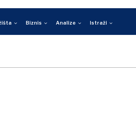
Telekomunikacije
ina
Turizam
O nama
Kontakt
Oglašavanje
Pretplata
Prevoz
Trgovina
žišta
Biznis
Analize
Istraži
O nama
Kontakt
Oglašavanje
Pretplata