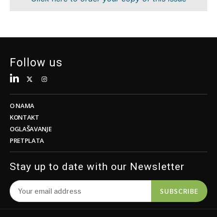
Održivost
FMCG
Tehnologija
Nauka
Telekomunikacije
Rudarstvo
Turizam
Maloprodaja
Prevoz
Održivost
Follow us
Trgovina
Tehnologija
Telekomunikacije
Turizam
Insights
Prevoz
O NAMA
Trgovina
KONTAKT
Intervju
OGLAŠAVANJE
Mišljenje
PRETPLATA
Insights
Okrugli
sto
Stay up to date with our Newsletter
Intervju
Svet
Mišljenje
Analiza
SUBSCRIBE
Okrugli
sto