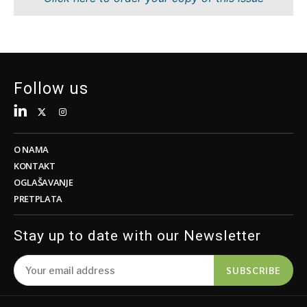
Održivost
FMCG
Tehnologija
Nauka
Telekomunikacije
Rudarstvo
Turizam
Maloprodaja
Prevoz
Održivost
Follow us
Trgovina
Tehnologija
Telekomunikacije
Turizam
Insights
Prevoz
O NAMA
Trgovina
KONTAKT
Intervju
OGLAŠAVANJE
Mišljenje
PRETPLATA
Insights
Okrugli
sto
Stay up to date with our Newsletter
Intervju
Svet
Mišljenje
Analiza
SUBSCRIBE
Okrugli
sto