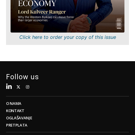
Održivost
FMCG
Tehnologija
Nauka
Telekomunikacije
Rudarstvo
Turizam
Maloprodaja
Prevoz
Održivost
Click here to order your copy of this issue
Trgovina
Tehnologija
Telekomunikacije
Turizam
Insights
Prevoz
Trgovina
Follow us
Intervju
Mišljenje
Insights
Okrugli
sto
O NAMA
Intervju
Svet
KONTAKT
Mišljenje
Analiza
OGLAŠAVANJE
Okrugli
PRETPLATA
sto