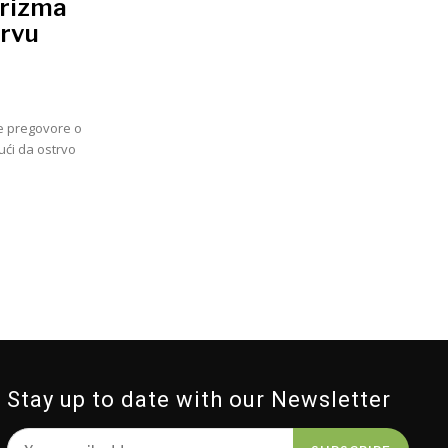
urizma
trvu
ne pregovore o
ući da ostrvo
Stay up to date with our Newsletter