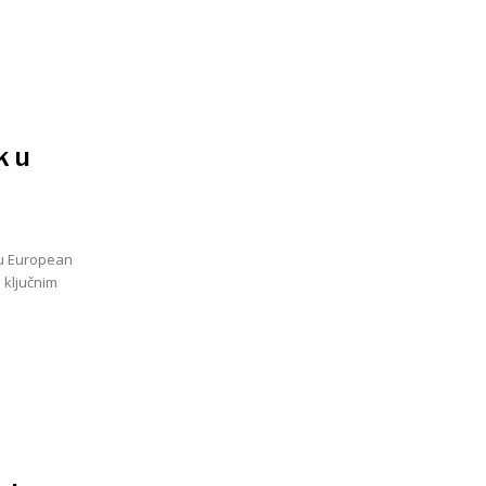
k u
 u European
 ključnim