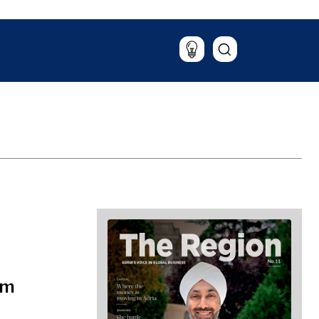
aliza
Lifestyle
Putovanja
Hrana i piće
Magazin
om