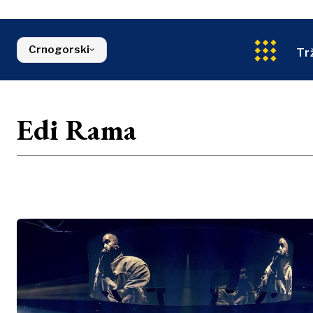
Finansije
Crna Gora
Energija
FMCG
Sjeverna Makedonija
Životna sred
Srbija
Crnogorski
Finansije
Slovenija
Tr
FMCG
Edi Rama