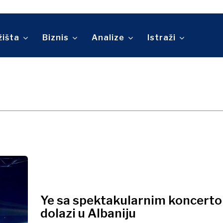
An
Telekomunikacije
ina
Turizam
O nama
Kontakt
Oglašavanje
Pretplata
Prevoz
žišta
Biznis
Analize
Istraži
Trgovina
O nama
Kontakt
Oglašavanje
Pretplata
Ye sa spektakularnim koncert
dolazi u Albaniju