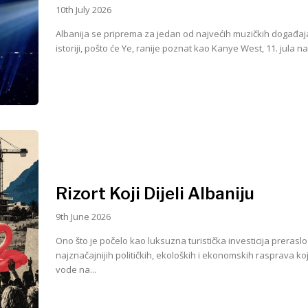
10th July 2026
Albanija se priprema za jedan od najvećih muzičkih događaja
istoriji, pošto će Ye, ranije poznat kao Kanye West, 11. jula nas
Rizort Koji Dijeli Albaniju
9th June 2026
Ono što je počelo kao luksuzna turistička investicija preraslo
najznačajnijih političkih, ekoloških i ekonomskih rasprava ko
vode na...