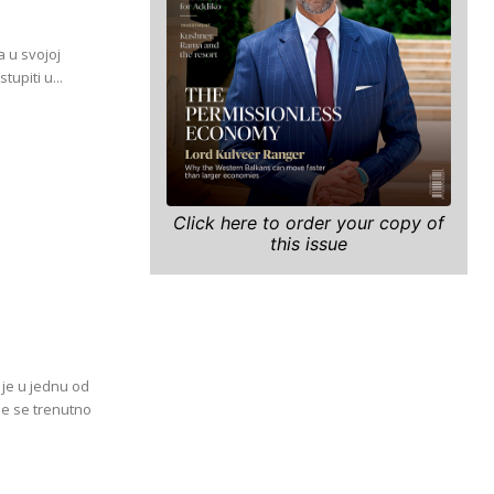
 u svojoj
tupiti u...
Click here to order your copy of
this issue
 je u jednu od
je se trenutno