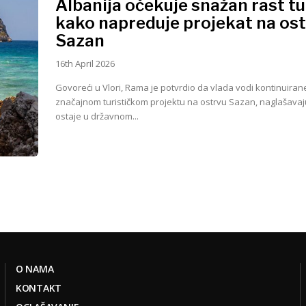
Albanija očekuje snažan rast t
kako napreduje projekat na os
Sazan
16th April 2026
Govoreći u Vlori, Rama je potvrdio da vlada vodi kontinuira
značajnom turističkom projektu na ostrvu Sazan, naglašavaj
ostaje u državnom...
O NAMA
KONTAKT