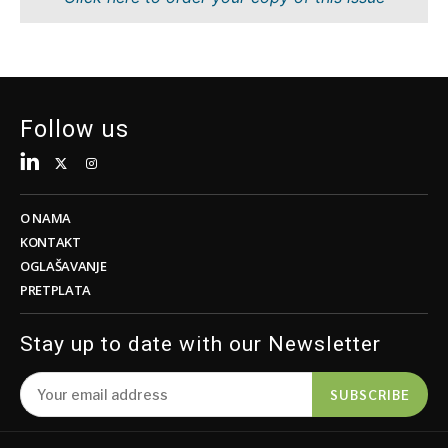
Održivost
FMCG
Tehnologija
Nauka
Telekomunikacije
Rudarstvo
Turizam
Maloprodaja
Prevoz
Održivost
Follow us
Trgovina
Tehnologija
Telekomunikacije
Turizam
Insights
Prevoz
O NAMA
Trgovina
KONTAKT
Intervju
OGLAŠAVANJE
Mišljenje
PRETPLATA
Insights
Okrugli
sto
Stay up to date with our Newsletter
Intervju
Svet
Mišljenje
Analiza
SUBSCRIBE
Okrugli
sto