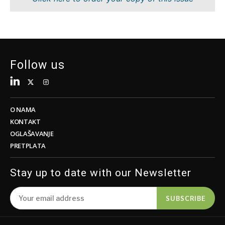
Održivost
FMCG
Tehnologija
Nauka
Telekomunikacije
Rudarstvo
Turizam
Maloprodaja
Prevoz
Održivost
Follow us
Trgovina
Tehnologija
Telekomunikacije
Turizam
Insights
Prevoz
O NAMA
Trgovina
KONTAKT
Intervju
OGLAŠAVANJE
Mišljenje
PRETPLATA
Insights
Okrugli
sto
Stay up to date with our Newsletter
Intervju
Svet
Mišljenje
Analiza
SUBSCRIBE
Okrugli
sto