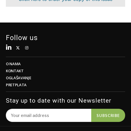
Održivost
FMCG
Tehnologija
Nauka
Telekomunikacije
Rudarstvo
Turizam
Maloprodaja
Prevoz
Održivost
Follow us
Trgovina
Tehnologija
Telekomunikacije
Turizam
Insights
Prevoz
O NAMA
Trgovina
KONTAKT
Intervju
OGLAŠAVANJE
Mišljenje
PRETPLATA
Insights
Okrugli
sto
Stay up to date with our Newsletter
Intervju
Svet
Mišljenje
Analiza
SUBSCRIBE
Okrugli
sto