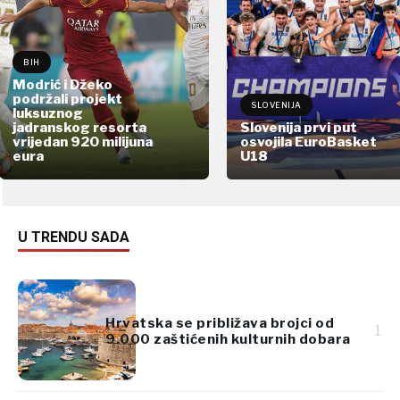
BIH
Modrić i Džeko
podržali projekt
SLOVENIJA
luksuznog
jadranskog resorta
Slovenija prvi put
vrijedan 920 milijuna
osvojila EuroBasket
eura
U18
U TRENDU SADA
Hrvatska se približava brojci od
1
9.000 zaštićenih kulturnih dobara