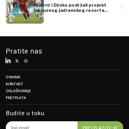
Modrić i Džeko podržali projekt
5
luksuznog jadranskog resorta
vrijedan 920 milijuna eura
Pratite nas
O NAMA
KONTAKT
OGLAŠAVANJE
PRETPLATA
Budite u toku
PRETPLATITE SE