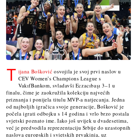
Sjeverna
Slovenija
Makedonija
Srbija
Slovenija
Business &
Economy
Business &
Economy
Poslovne
priče
T
ijana Bošković
osvojila je svoj prvi naslov u
Poslovne
Imenovanja
CEV Women’s Champions League s
priče
Poljoprivreda
VakıfBankom, svladavši Eczacıbaşı 3–1 u
Imenovanja
Industrija
finalu, čime je zaokružila kolekciju najvećih
Poljoprivreda
Građevinarstvo
priznanja i ponijela titulu MVP-a natjecanja. Jedna
Industrija
Energetika
od najboljih igračica svoje generacije, Bošković je
Građevinarstvo
Okoliš
počela igrati odbojku s 14 godina i vrlo brzo postala
Energetika
Financije
svjetski poznato ime. Iako još uvijek u dvadesetima,
Okoliš
FMCG
već je predvodila reprezentaciju Srbije do uzastopnih
Financije
Znanost
naslova europskih i svjetskih prvakinja, uz