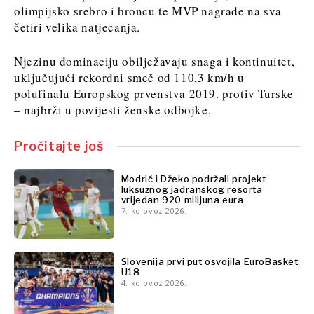
FMCG
Rudarstvo
olimpijsko srebro i broncu te MVP nagrade na sva
Znanost
Maloprodaja
četiri velika natjecanja.
Rudarstvo
Održivost
Maloprodaja
Tehnologija
Njezinu dominaciju obilježavaju snaga i kontinuitet,
Održivost
Telekom
uključujući rekordni smeč od 110,3 km/h u
Tehnologija
Turizam
polufinalu Europskog prvenstva 2019. protiv Turske
Telekom
Prijevoz
– najbrži u povijesti ženske odbojke.
Turizam
Trgovina
Prijevoz
Pročitajte još
Trgovina
Insights
Modrić i Džeko podržali projekt
luksuznog jadranskog resorta
Insights
vrijedan 920 milijuna eura
7. kolovoz 2026.
Intervju
Mišljenje
Intervju
Svijet
Mišljenje
Slovenija prvi put osvojila EuroBasket
Analiza
Svijet
U18
4. kolovoz 2026.
Analiza