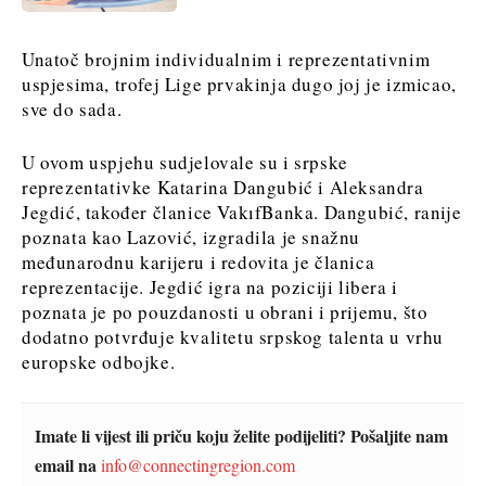
Discover
Discover
Unatoč brojnim individualnim i reprezentativnim
Vijesti
uspjesima, trofej Lige prvakinja dugo joj je izmicao,
Vijesti
Događanja
sve do sada.
Događanja
Kultura
Kultura
Sport
U ovom uspjehu sudjelovale su i srpske
Sport
Lifestyle
reprezentativke Katarina Dangubić i Aleksandra
Lifestyle
Putovanja
Jegdić, također članice VakıfBanka. Dangubić, ranije
Putovanja
poznata kao Lazović, izgradila je snažnu
Hrana
Hrana
međunarodnu karijeru i redovita je članica
& piće
&
reprezentacije. Jegdić igra na poziciji libera i
piće
poznata je po pouzdanosti u obrani i prijemu, što
dodatno potvrđuje kvalitetu srpskog talenta u vrhu
Western
O nama
Kontakt
Oglašavanje
Pretplata
europske odbojke.
Balkans
2030
Imate li vijest ili priču koju želite podijeliti? Pošaljite nam
O nama
Kontakt
Oglašavanje
Pretplata
email na
info@connectingregion.com