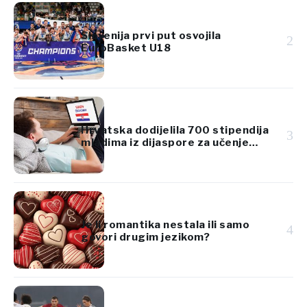
Slovenija prvi put osvojila
2
EuroBasket U18
Hrvatska dodijelila 700 stipendija
3
mladima iz dijaspore za učenje
hrvatskog jezika
Je li romantika nestala ili samo
4
govori drugim jezikom?