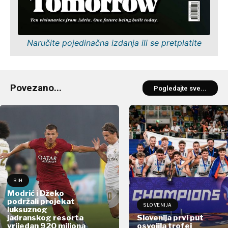
Naručite pojedinačna izdanja ili se pretplatite
Povezano...
Pogledajte sve...
BIH
Modrić i Džeko
podržali projekat
SLOVENIJA
luksuznog
jadranskog resorta
Slovenija prvi put
vrijedan 920 miliona
osvojila trofej