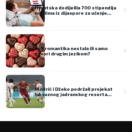
Hrvatska dodijelila 700 stipendija
3
mladima iz dijaspore za učenje
hrvatskog jezika
Je li romantika nestala ili samo
4
govori drugim jezikom?
Modrić i Džeko podržali projekat
5
luksuznog jadranskog resorta
vrijedan 920 miliona eura