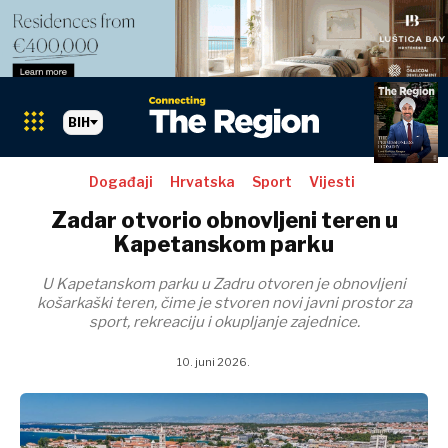
BIH
Događaji
Hrvatska
Sport
Vijesti
Zadar otvorio obnovljeni teren u
Kapetanskom parku
U Kapetanskom parku u Zadru otvoren je obnovljeni
košarkaški teren, čime je stvoren novi javni prostor za
sport, rekreaciju i okupljanje zajednice.
10. juni 2026.