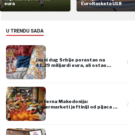
eura
EuroBasketa U18
U TRENDU SADA
Javni dug Srbije porastao na
1
41,29 milijardi eura, ali ostao
ispod 45% BDP-a
Sjeverna Makedonija:
2
Supermarketi jeftiniji od pijaca za
voće i povrće