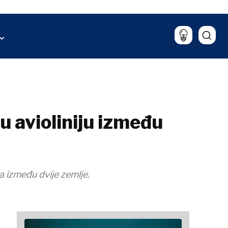
Sport
aliza
Lifestyle
Putovanja
Hrana & piće
u avioliniju između
 između dvije zemlje.