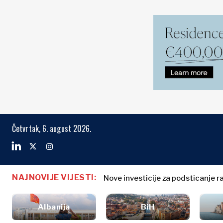
Tržišta
Biznis i eko
Pretraži The Region
Četvrtak, 6. august 2026.
Albania
Biznis
BiH
priče
Tržišta
Hrvatska
Imenovanja
Kosovo*
Poljoprivreda
NAJNOVIJE VIJESTI:
Industrija
Nove investicije za podsticanje r
Slovenija: Ustavni sud odobrio
Crna Gora
Albania
Biznis priče
Građevinarstvo
Sjeverna
BiH
Imenovanja
Energija
Makedonija
Albanija
BiH
Hrvatska
Poljoprivred
Okoliš
Srbija