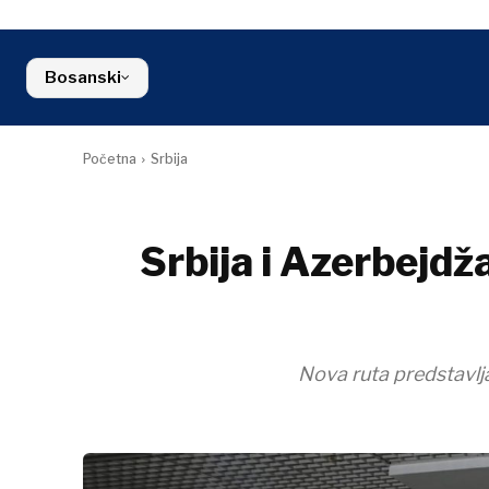
Kosovo*
Industrija
Finansije
Slovenija
Građevinars
FMCG
Crna Gora
Energija
Sjeverna Makedonija
Bosanski
Okoliš
Srbija
Finansije
Slovenija
FMCG
Početna
Srbija
Srbija i Azerbejdž
Nova ruta predstavlj