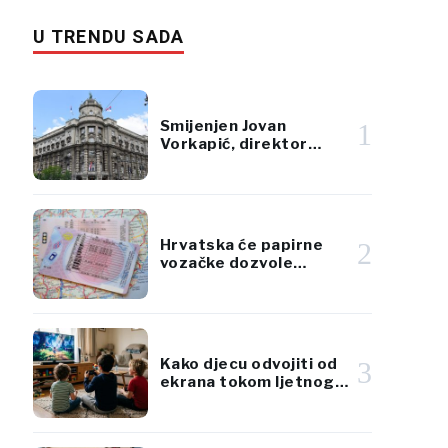
U TRENDU SADA
Smijenjen Jovan
1
Vorkapić, direktor
Republičke direkcije za
imovinu Srbije
Hrvatska će papirne
2
vozačke dozvole
zamijeniti karticama
po standardima EU
Kako djecu odvojiti od
3
ekrana tokom ljetnog
toplotnog vala