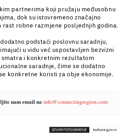
eškim partnerima koji pružaju međusobnu
jima, dok su istovremeno značajno
n rast robne razmjene posljednjih godina.
ja dodatno podstaći poslovnu saradnju,
imajući u vidu već uspostavljen bezvizni
e smatra i konkretnim rezultatom
itucionalne saradnje, čime se dodatno
se konkretne koristi za obje ekonomije.
šaljite nam email na
info@connectingregion.com
IZVOR FOTOGRAFIJE
kultura.gov.rs