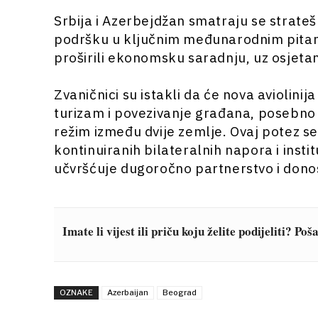
Srbija i Azerbejdžan smatraju se strat
podršku u ključnim međunarodnim pitan
proširili ekonomsku saradnju, uz osjeta
Zvaničnici su istakli da će nova aviolini
turizam i povezivanje građana, posebno 
režim između dvije zemlje. Ovaj potez s
kontinuiranih bilateralnih napora i inst
učvršćuje dugoročno partnerstvo i dono
Imate li vijest ili priču koju želite podijeliti? Po
OZNAKE
Azerbaijan
Beograd