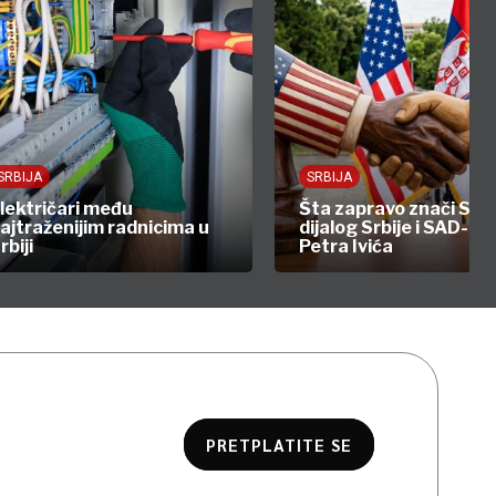
SRBIJA
SRBIJA
lektričari među
Šta zapravo znači Str
ajtraženijim radnicima u
dijalog Srbije i SAD-a: 
rbiji
Petra Ivića
PRETPLATITE SE