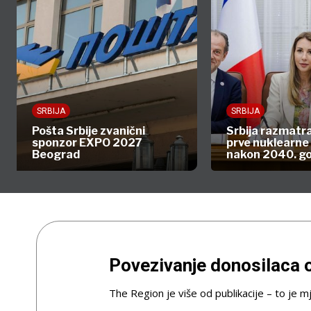
SRBIJA
SRBIJA
Pošta Srbije zvanični
Srbija razmatra
sponzor EXPO 2027
prve nuklearne
Beograd
nakon 2040. g
Povezivanje donosilaca o
The Region je više od publikacije – to je mj