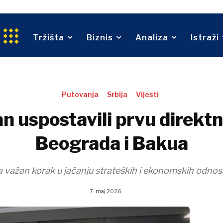
Održivost
Trgovina
An
tvo
Tehnologija
Telekom
O nama
Oglašavanje
Kontakt
Pretplata
Turizam
Tržišta
Biznis
Analiza
Istraži
Transport
Trgovina
O nama
Oglašavanje
Kontakt
Pretplata
Putovanja
Srbija
Vijesti
an uspostavili prvu direktn
Beograda i Bakua
a važan korak u jačanju strateških i ekonomskih odnosa
7. maj 2026.