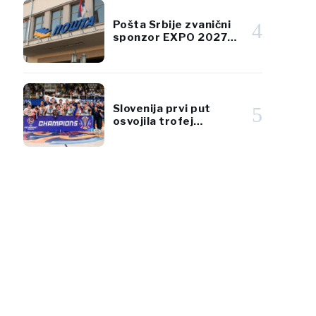
Pošta Srbije zvanični
4
sponzor EXPO 2027
Beograd
Slovenija prvi put
5
osvojila trofej
EuroBasketa U18