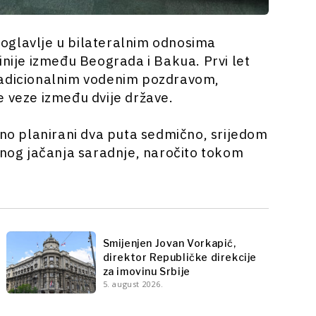
 poglavlje u bilateralnim odnosima
inije između Beograda i Bakua. Prvi let
radicionalnim vodenim pozdravom,
e veze između dvije države.
tno planirani dva puta sedmično, srijedom
ranog jačanja saradnje, naročito tokom
Smijenjen Jovan Vorkapić,
direktor Republičke direkcije
za imovinu Srbije
5. august 2026.