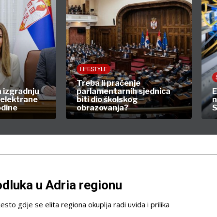
LIFESTYLE
Treba li praćenje
 izgradnju
parlamentarnih sjednica
E
 elektrane
biti dio školskog
n
odine
obrazovanja?
S
dluka u Adria regionu
esto gdje se elita regiona okuplja radi uvida i prilika