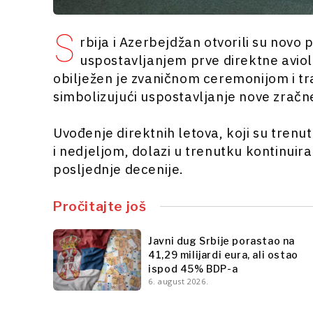
S
rbija i Azerbejdžan otvorili su novo
uspostavljanjem prve direktne aviol
obilježen je zvaničnom ceremonijom i t
simbolizujući uspostavljanje nove zračn
Uvođenje direktnih letova, koji su trenu
i nedjeljom, dolazi u trenutku kontinui
posljednje decenije.
Pročitajte još
Javni dug Srbije porastao na
41,29 milijardi eura, ali ostao
ispod 45% BDP-a
6. august 2026.