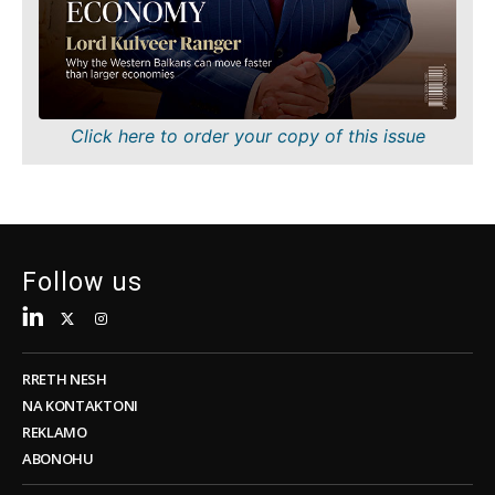
me
Shkencë
pakicë
Minierat
Qëndrueshmëri
Shitje me pakicë
Teknologji
Qëndrueshmëri
Telekom
Teknologji
Click here to order your copy of this issue
Turizëm
Telekom
Transport
Turizëm
Tregti
Transport
Tregti
Follow us
Insights
Insights
Intervistë
Intervistë
Opinion
RRETH NESH
Opinion
Bota
NA KONTAKTONI
Bota
Analizë
REKLAMO
Analizë
ABONOHU