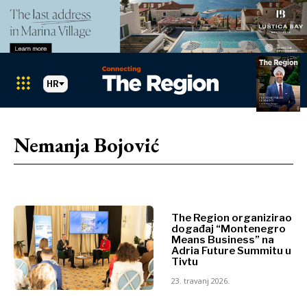
HR
Markets
Search The Region
SEARCH
Nemanja Bojović
Albanija
BiH
Hrvatska
Markets
Kosovo*
Crna Gora
The Region organizirao
Albanija
Sjeverna
događaj “Montenegro
Means Business” na
BiH
Makedonija
Adria Future Summitu u
Hrvatska
Srbija
Tivtu
Kosovo*
Slovenija
23. travanj 2026.
Crna Gora