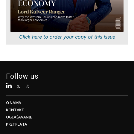
Tehnologija
Znanost
Telekom
Rudarstvo
Turizam
Maloprodaja
Prijevoz
Održivost
Trgovina
Tehnologija
Click here to order your copy of this issue
Telekom
Turizam
Insights
Prijevoz
Trgovina
Intervju
Follow us
Mišljenje
Insights
Svijet
Analiza
Intervju
O NAMA
Mišljenje
KONTAKT
Svijet
Discover
OGLAŠAVANJE
Analiza
PRETPLATA