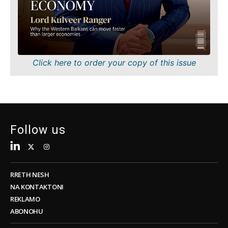
me
Shkencë
pakicë
Minierat
Qëndrueshmëri
Shitje me pakicë
Teknologji
Qëndrueshmëri
Telekom
Teknologji
Click here to order your copy of this issue
Turizëm
Telekom
Transport
Turizëm
Tregti
Transport
Tregti
Follow us
Insights
Insights
Intervistë
Intervistë
Opinion
RRETH NESH
Opinion
Bota
NA KONTAKTONI
Bota
Analizë
REKLAMO
Analizë
ABONOHU