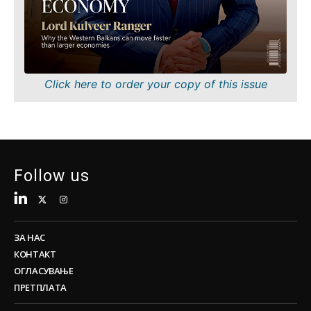
Одржливост
FMCG
Технологија
Наука
Телекомуникации
Рударство
Туризам
Малопродажба
Транспорт
Одржливост
Click here to order your copy of this issue
Трговија
Технологија
Телекомуникации
Туризам
Insights
Транспорт
Трговија
Follow us
Интервју
Мислење
Insights
Свет
Анализа
ЗА НАС
Интервју
КОНТАКТ
Мислење
ОГЛАСУВАЊЕ
Свет
ПРЕТПЛАТА
Discover
Анализа