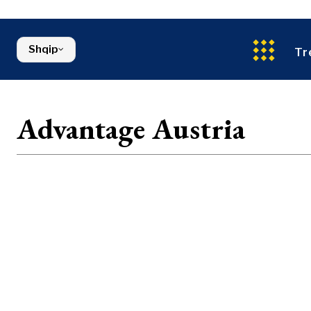
Ndërtim
Maqedonia e Veriut
Energjia
Serbia
Mjedis
Sllovenia
Shqip
Financa
Tr
FMCG
Advantage Austria