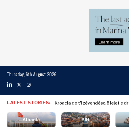
Markets
Business & E
Search The Region
Shqipëria
Historitë e
BiH
Biznesit
Markets
Thursday, 6th August 2026
Kroacia
Emërime
Kosova*
Bujqësi
Industria
Mali i Zi
Shqipëria
Historitë e
Ndërtim
Maqedonia e
BiH
Biznesit
Energjia
LATEST STORIES:
Veriut
Kroacia do t’i zëvendësojë lejet e d
Kroacia
Emërime
Mjedis
Serbia
Kosova*
Bujqësi
Financa
Sllovenia
Albania
BiH
Industria
FMCG
Mali i Zi