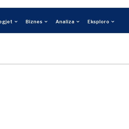
Telekom
Rreth nesh
Na kontaktoni
Reklamo
Abonohu
Turizëm
Transport
Tregti
egjet
Biznes
Analiza
Eksploro
Rreth nesh
Na kontaktoni
Reklamo
Abonohu