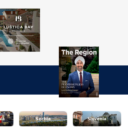
over
Western
SEARCH
Balkans 2030
e
rjet
nsights
Discover
urë
ti
tervistë
Lajme
inion
Ngjarjet
Kulturë
ta
Sporti
alizë
ia
Serbia
Slovenia