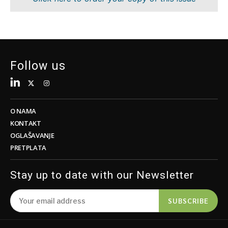
Tehnologija
Znanost
Telekom
Rudarstvo
Turizam
Maloprodaja
Prijevoz
Održivost
Trgovina
Tehnologija
Follow us
Telekom
Turizam
Insights
Prijevoz
Trgovina
O NAMA
Intervju
KONTAKT
Mišljenje
OGLAŠAVANJE
Insights
PRETPLATA
Svijet
Analiza
Intervju
Stay up to date with our Newsletter
Mišljenje
Svijet
Discover
SUBSCRIBE
Analiza