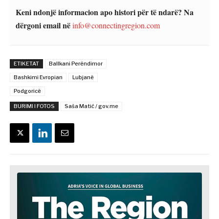
Keni ndonjë informacion apo histori për të ndarë? Na
dërgoni email në
info@connectingregion.com
ETIKETAT
Ballkani Perëndimor
Bashkimi Evropian
Lubjanë
Podgoricë
BURIMI I FOTOS
Saša Matić / gov.me