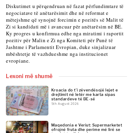
FMCG
Shkencë
Diskutimet u përqendruan në fazat përfundimtare të
Shkencë
Minierat
negociatave të anëtarësimit dhe në reformat e
Minierat
Shitje
mëtejshme që synojnë forcimin e pozitës së Malit të
Shitje me pakicë
me
Zi si kandidati më i avancuar për anëtarësim në BE.
Qëndrueshmëri
pakicë
Ky progres u konfirmua edhe nga miratimi i raportit
Teknologji
Qëndrueshmëri
pozitiv për Malin e Zi nga Komiteti për Punë të
Telekom
Teknologji
Jashtme i Parlamentit Evropian, duke sinjalizuar
Turizëm
Telekom
mbështetje të vazhdueshme nga institucionet
Transport
Turizëm
evropiane.
Tregti
Transport
Tregti
Lexoni më shumë
Insights
Kroacia do t’i zëvendësojë lejet e
drejtimit në letër me karta sipas
Insights
standardeve të BE-së
Intervistë
5th August 2026
Opinion
Intervistë
Bota
Opinion
Analizë
Maqedonia e Veriut: Supermarketet
Bota
ofrojnë fruta dhe perime më lirë se