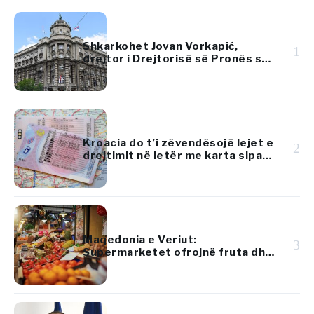
Shkarkohet Jovan Vorkapić,
1
drejtor i Drejtorisë së Pronës së
Republikës së Serbisë
Kroacia do t’i zëvendësojë lejet e
2
drejtimit në letër me karta sipas
standardeve të BE-së
Maqedonia e Veriut:
3
Supermarketet ofrojnë fruta dhe
perime më lirë se tregjet
tradicionale