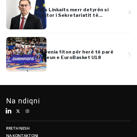
Tālis Linkaits merr detyrën si
4
Drejtor i Sekretariatit të
Përhershëm të Komunitetit të
Transportit
Sllovenia fiton për herë të parë
5
trofeun e EuroBasket U18
Na ndiqni
RRETH NESH
NA KONTAKTONI