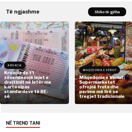
Të ngjashme
Shiko të gjitha
KROACIA
MAQEDONIA E VERIUT
Kroacia do t’i
zëvendësojë lejet e
Maqedonia e Veriut:
drejtimit në letër me
Supermarketet
karta sipas
ofrojnë fruta dhe
standardeve të BE-
perime më lirë se
së
tregjet tradicionale
NË TREND TANI