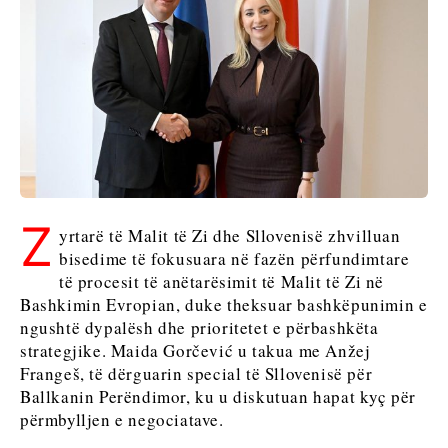
Serbia
Maqedonia
Sllovenia
e Veriut
Serbia
Sllovenia
Business &
Economy
Business &
Economy
Historitë
e
Z
yrtarë të Malit të Zi dhe Sllovenisë zhvilluan
Historitë e
Biznesit
bisedime të fokusuara në fazën përfundimtare
Biznesit
Emërime
të procesit të anëtarësimit të Malit të Zi në
Emërime
Bujqësi
Bashkimin Evropian, duke theksuar bashkëpunimin e
Bujqësi
Industria
ngushtë dypalësh dhe prioritetet e përbashkëta
Industria
Ndërtim
strategjike. Maida Gorčević u takua me Anžej
Ndërtim
Energjia
Frangeš, të dërguarin special të Sllovenisë për
Energjia
Mjedis
Ballkanin Perëndimor, ku u diskutuan hapat kyç për
Mjedis
Financa
përmbylljen e negociatave.
Financa
FMCG