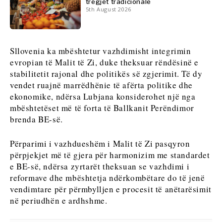
tregjet tradicionale
Analizë
5th August 2026
Discover
Discover
Lajme
Sllovenia ka mbështetur vazhdimisht integrimin
Ngjarjet
evropian të Malit të Zi, duke theksuar rëndësinë e
Kulturë
stabilitetit rajonal dhe politikës së zgjerimit. Të dy
Lajme
Sporti
vendet ruajnë marrëdhënie të afërta politike dhe
Ngjarjet
ekonomike, ndërsa Lubjana konsiderohet një nga
Kulturë
Rreth nesh
Na kontaktoni
Reklamo
Abonohu
mbështetëset më të forta të Ballkanit Perëndimor
Sporti
brenda BE-së.
Përparimi i vazhdueshëm i Malit të Zi pasqyron
Western
përpjekjet më të gjera për harmonizim me standardet
Balkans
e BE-së, ndërsa zyrtarët theksuan se vazhdimi i
2030
reformave dhe mbështetja ndërkombëtare do të jenë
vendimtare për përmbylljen e procesit të anëtarësimit
Rreth nesh
Na kontaktoni
Reklamo
Abonohu
në periudhën e ardhshme.