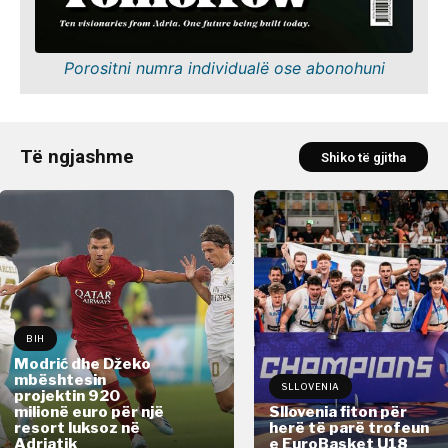
Porositni numra individualë ose abonohuni
Të ngjashme
Shiko të gjitha
BIH
Modrić dhe Džeko
mbështesin
SLLOVENIA
projektin 920
milionë euro për një
Sllovenia fiton për
resort luksoz në
herë të parë trofeun
Adriatik
e EuroBasket U18