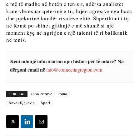
Analizë
e më të madhe në botën e tenisit, ndërsa analistët
Discover
kanë vlerësuar qetësinë e tij, lojën agresive nga baza
dhe pjekurinë kundër rivalëve elitë. Shpërthimi i tij
Discover
në Romë po shihet gjithnjë e më shumë si një
Lajme
moment kyç në ngritjen e një talenti të ri ballkanik
Ngjarjet
në tenis.
Kulturë
Lajme
Sporti
Ngjarjet
Kulturë
Keni ndonjë informacion apo histori për të ndarë? Na
Rreth nesh
Na kontaktoni
Reklamo
Abonohu
Sporti
dërgoni email në
info@connectingregion.com
Western
ETIKETAT
Dino Prižmić
Italia
Balkans
Novak Djokovic
Sport
2030
Rreth nesh
Na kontaktoni
Reklamo
Abonohu