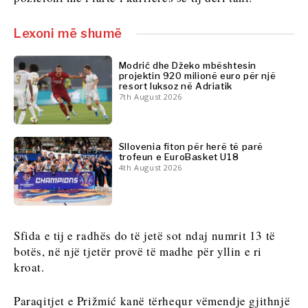
Shkencë
Shkencë
Minierat
Minierat
Lexoni më shumë
Shitje
Shitje me pakicë
me
Qëndrueshmëri
Modrić dhe Džeko mbështesin
pakicë
projektin 920 milionë euro për një
Teknologji
Qëndrueshmëri
resort luksoz në Adriatik
Telekom
7th August 2026
Teknologji
Turizëm
Telekom
Transport
Turizëm
Tregti
Sllovenia fiton për herë të parë
Transport
trofeun e EuroBasket U18
Tregti
4th August 2026
Insights
Insights
Intervistë
Sfida e tij e radhës do të jetë sot ndaj numrit 13 të
Opinion
botës, në një tjetër provë të madhe për yllin e ri
Intervistë
Bota
kroat.
Opinion
Analizë
Bota
Paraqitjet e Prižmić kanë tërhequr vëmendje gjithnjë