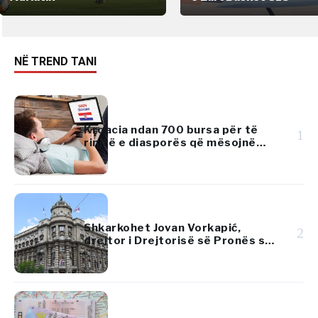
NË TREND TANI
Kroacia ndan 700 bursa për të
1
rinjtë e diasporës që mësojnë
gjuhën kroate
Shkarkohet Jovan Vorkapić,
2
drejtor i Drejtorisë së Pronës së
Republikës së Serbisë