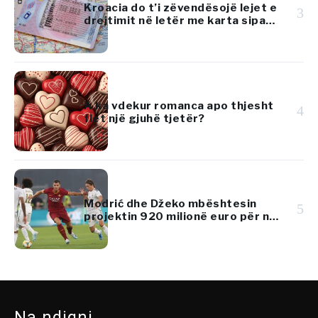
Kroacia do t’i zëvendësojë lejet e
3
drejtimit në letër me karta sipas
standardeve të BE-së
A ka vdekur romanca apo thjesht
4
flet një gjuhë tjetër?
Modrić dhe Džeko mbështesin
5
projektin 920 milionë euro për një
resort luksoz në Adriatik
Na ndiqni