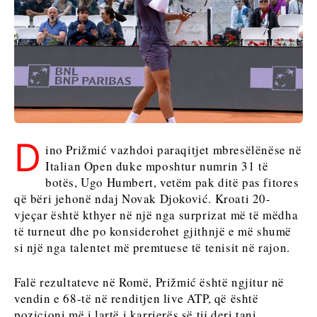
Maqedonia
Sllovenia
e Veriut
Serbia
Sllovenia
Business &
Economy
Business &
Economy
Historitë
D
ino Prižmić vazhdoi paraqitjet mbresëlënëse në
e
Historitë e
Italian Open duke mposhtur numrin 31 të
Biznesit
Biznesit
botës, Ugo Humbert, vetëm pak ditë pas fitores
Emërime
Emërime
që bëri jehonë ndaj Novak Djoković. Kroati 20-
Bujqësi
vjeçar është kthyer në një nga surprizat më të mëdha
Bujqësi
Industria
të turneut dhe po konsiderohet gjithnjë e më shumë
Industria
Ndërtim
si një nga talentet më premtuese të tenisit në rajon.
Ndërtim
Energjia
Energjia
Mjedis
Falë rezultateve në Romë, Prižmić është ngjitur në
Mjedis
Financa
vendin e 68-të në renditjen live ATP, që është
Financa
FMCG
pozicioni më i lartë i karrierës së tij deri tani.
FMCG