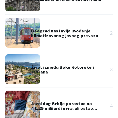
Srbije
Beograd nastavlja uvođenje
2
klimatizovanog javnog prevoza
Život između Boke Kotorske i
3
Jadrana
Javni dug Srbije porastao na
4
41,29 milijardi evra, ali ostao
ispod 45% BDP-a