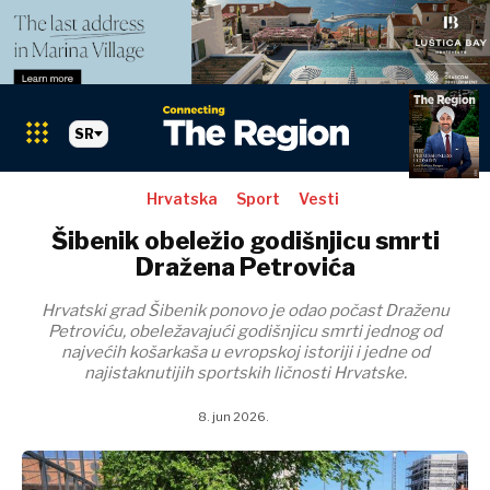
SR
Hrvatska
Sport
Vesti
Šibenik obeležio godišnjicu smrti
Dražena Petrovića
Hrvatski grad Šibenik ponovo je odao počast Draženu
Petroviću, obeležavajući godišnjicu smrti jednog od
najvećih košarkaša u evropskoj istoriji i jedne od
najistaknutijih sportskih ličnosti Hrvatske.
8. jun 2026.