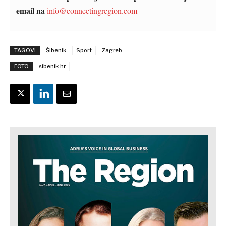
email na
info@connectingregion.com
TAGOVI
Šibenik
Sport
Zagreb
FOTO
sibenik.hr