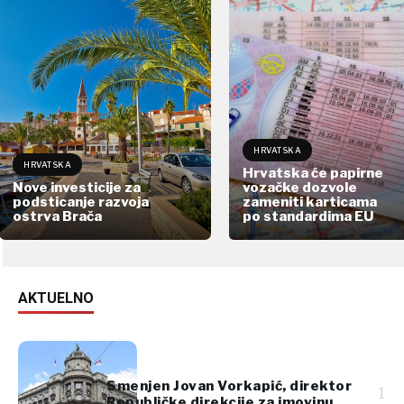
HRVATSKA
HRVATSKA
Hrvatska će papirne
Nove investicije za
vozačke dozvole
podsticanje razvoja
zameniti karticama
ostrva Brača
po standardima EU
AKTUELNO
Smenjen Jovan Vorkapić, direktor
1
Republičke direkcije za imovinu