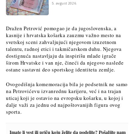
5. avgust 2026.
Dražen Petrović pomogao je da jugoslovenska, a
kasnije i hrvatska košarka zauzmu važno mesto na
svetskoj sceni zahvaljujući njegovom izuzetnom
talentu, radnoj etici i takmičarskom duhu. Njegova
dostignuća nastavljaju da inspirišu mlade igrače
širom Hrvatske i van nje, čineći da njegovo nasleđe
ostane sastavni deo sportskog identiteta zemlje.
Ovogodišnja komemoracija bila je podsetnik ne samo
na Petrovićevu izvanrednu karijeru, već i na trajan
uticaj koji je ostavio na evropsku košarku, u kojoj i
dalje važi za jednu od najpoštovanijih figura ovog
sporta.
Imate li vest ili priču koju želite da podelite? Pošaljite nam