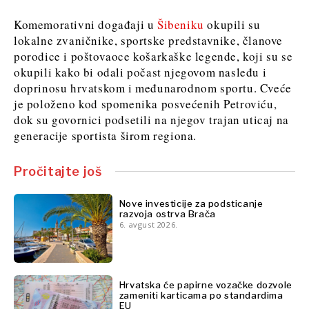
Komemorativni događaji u
Šibeniku
okupili su
lokalne zvaničnike, sportske predstavnike, članove
porodice i poštovaoce košarkaške legende, koji su se
okupili kako bi odali počast njegovom nasleđu i
doprinosu hrvatskom i međunarodnom sportu. Cveće
je položeno kod spomenika posvećenih Petroviću,
dok su govornici podsetili na njegov trajan uticaj na
generacije sportista širom regiona.
Pročitajte još
Nove investicije za podsticanje
razvoja ostrva Brača
6. avgust 2026.
Hrvatska će papirne vozačke dozvole
zameniti karticama po standardima
EU