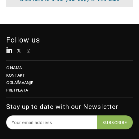
Održivost
FMCG
Tehnologija
Nauka
Telekom
Rudarstvo
Turizam
Maloprodaja
Transport
Održivost
Follow us
Trgovina
Tehnologija
Telekom
Turizam
Insights
Transport
O NAMA
Trgovina
KONTAKT
Intervju
OGLAŠAVANJE
Mišljenje
PRETPLATA
Insights
Svet
Analiza
Stay up to date with our Newsletter
Intervju
Mišljenje
SUBSCRIBE
Svet
Discover
Analiza