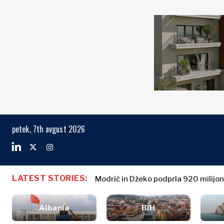
Markets
Business & E
Search The Region
Albanija
Poslovne
BiH
zgodbe
Markets
petek, 7th avgust 2026
Hrvaška
Imenovanja
Kosovo*
Poljoprivreda
Industrija
Črna Gora
Albanija
Poslovne zg
Gradbeništvo
Severna
BiH
Imenovanja
Energija
LATEST STORIES:
Makedonija
Modrić in Džeko podprla 920 milijo
Hrvaška
Poljoprivred
Okolje
Srbija
Kosovo*
Industrija
Finance
Slovenija
Albania
BiH
Gradbeništv
FMCG
Črna Gora