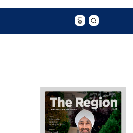
Potovanja
Hrana & pijača