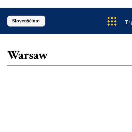
Energija
Severna Makedonija
Okolje
Srbija
Finance
Slovenija
Slovenščina
FMCG
Tr
Warsaw