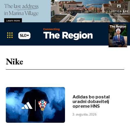
SLO
Markets
Search The Region
SEARCH
Nike
Albanija
BiH
Hrvaška
Markets
Kosovo*
Črna Gora
Albanija
Adidas bo postal
Severna
uradni dobavitelj
BiH
Makedonija
opreme HNS
Hrvaška
Srbija
3. avgusta, 2026
Kosovo*
Slovenija
Črna Gora