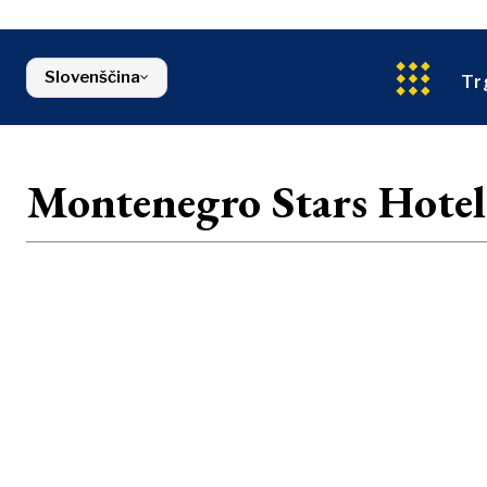
Energija
Severna Makedonija
Okolje
Srbija
Finance
Slovenija
Slovenščina
FMCG
Tr
Montenegro Stars Hote