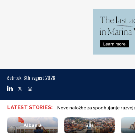
Markets
Business & E
Search The Region
Albanija
Poslovne
BiH
zgodbe
Markets
četrtek, 6th avgust 2026
Hrvaška
Imenovanja
Kosovo*
Poljoprivreda
Industrija
Črna Gora
Albanija
Poslovne zg
Gradbeništvo
Severna
BiH
Imenovanja
Energija
LATEST STORIES:
Makedonija
Nove naložbe za spodbujanje razvoj
Hrvaška
Poljoprivred
Okolje
Srbija
Kosovo*
Industrija
Finance
Slovenija
Albania
BiH
Gradbeništv
FMCG
Črna Gora