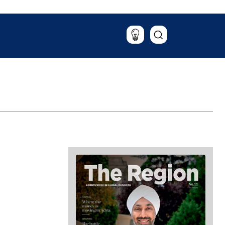
Potovanja
Hrana & pijača