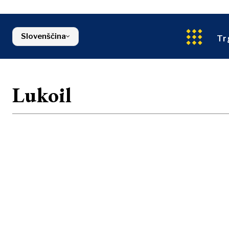
Energija
Severna Makedonija
Okolje
Srbija
Finance
Slovenija
Slovenščina
FMCG
Tr
Lukoil