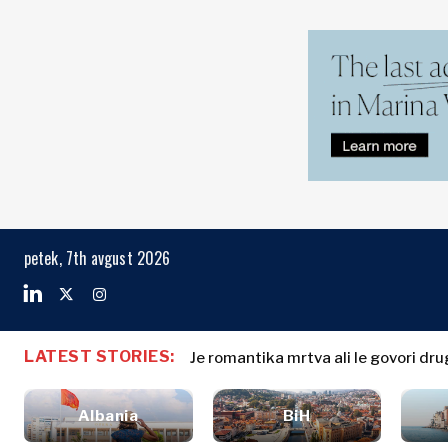
Markets
Business & E
Search The Region
Albanija
Poslovne
BiH
zgodbe
Markets
petek, 7th avgust 2026
Hrvaška
Imenovanja
Kosovo*
Poljoprivreda
Industrija
Črna Gora
Albanija
Poslovne zg
Gradbeništvo
Severna
BiH
Imenovanja
Energija
LATEST STORIES:
Makedonija
Je romantika mrtva ali le govori dru
Hrvaška
Poljoprivred
Okolje
Srbija
Kosovo*
Industrija
Finance
Slovenija
Albania
BiH
Gradbeništv
FMCG
Črna Gora