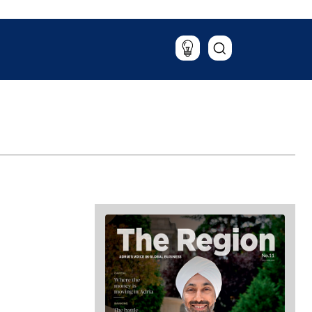
Potovanja
Hrana & pijača