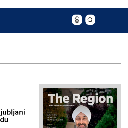
Potovanja
Hrana & pijača
jubljani
odu