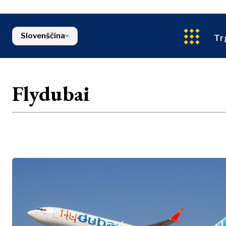
Energija
Severna Makedonija
Okolje
Srbija
Finance
Slovenija
Slovenščina
FMCG
Tr
Flydubai