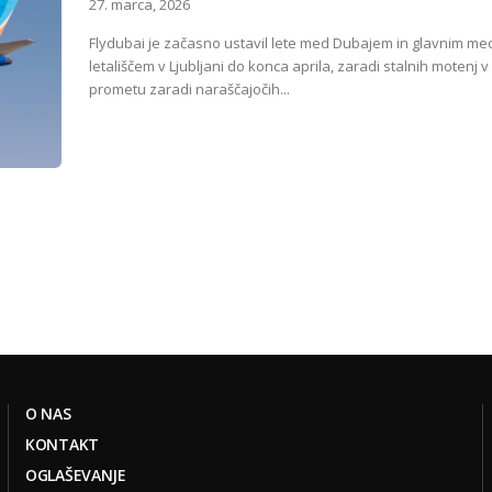
27. marca, 2026
Flydubai je začasno ustavil lete med Dubajem in glavnim m
letališčem v Ljubljani do konca aprila, zaradi stalnih motenj 
prometu zaradi naraščajočih...
O NAS
KONTAKT
OGLAŠEVANJE