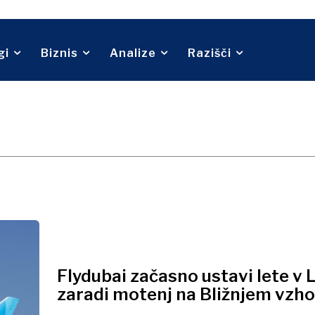
Telekom
O nas
Kontakt
Oglaševanje
Naročnina
Turizem
Transport
Trgovina
gi
Biznis
Analize
Razišči
O nas
Kontakt
Oglaševanje
Naročnina
Flydubai začasno ustavi lete v L
zaradi motenj na Bližnjem vzh