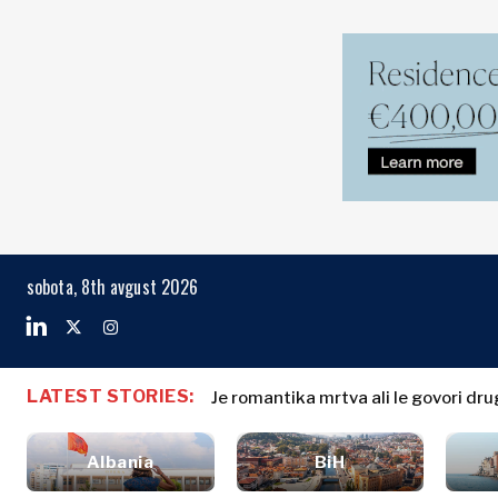
Markets
Business & E
Search The Region
Albanija
Poslovne
BiH
zgodbe
Markets
sobota, 8th avgust 2026
Hrvaška
Imenovanja
Kosovo*
Poljoprivreda
Industrija
Črna Gora
Albanija
Poslovne zg
Gradbeništvo
Severna
BiH
Imenovanja
Energija
LATEST STORIES:
Makedonija
Je romantika mrtva ali le govori dru
Hrvaška
Poljoprivred
Okolje
Srbija
Kosovo*
Industrija
Finance
Slovenija
Albania
BiH
Gradbeništv
FMCG
Črna Gora