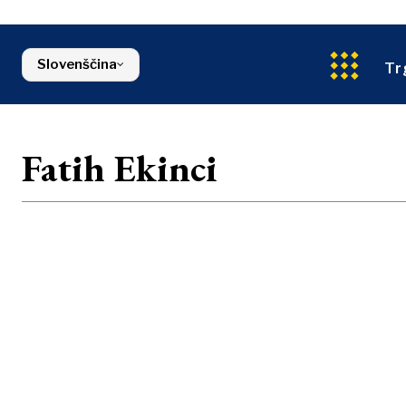
Energija
Severna Makedonija
Okolje
Srbija
Finance
Slovenija
Slovenščina
FMCG
Tr
Fatih Ekinci