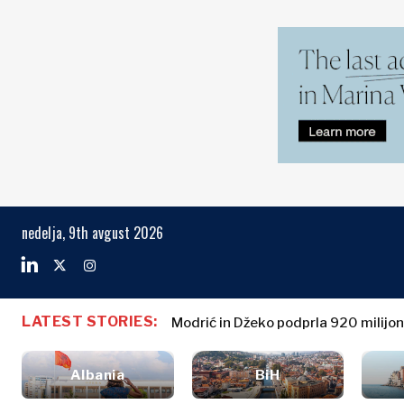
Markets
Business & E
Search The Region
Albanija
Poslovne
BiH
zgodbe
Markets
nedelja, 9th avgust 2026
Hrvaška
Imenovanja
Kosovo*
Poljoprivreda
Industrija
Črna Gora
Albanija
Poslovne zg
Gradbeništvo
Severna
BiH
Imenovanja
Energija
LATEST STORIES:
Makedonija
Modrić in Džeko podprla 920 milijo
Hrvaška
Poljoprivred
Okolje
Srbija
Kosovo*
Industrija
Finance
Slovenija
Albania
BiH
Gradbeništv
FMCG
Črna Gora