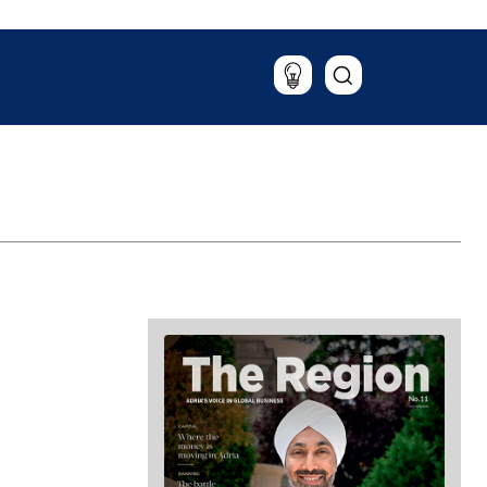
Potovanja
Hrana & pijača