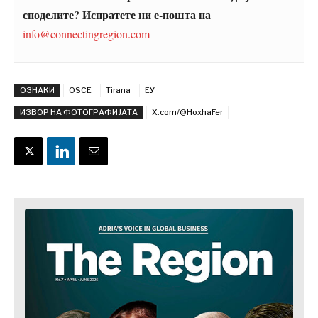
За нас
Огласување
Контакт
Претплата
споделите? Испратете ни е-пошта на
info@connectingregion.com
ОЗНАКИ
OSCE
Tirana
ЕУ
ИЗВОР НА ФОТОГРАФИЈАТА
X.com/@HoxhaFer