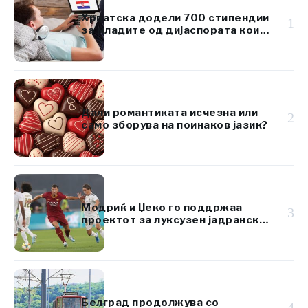
Хрватска додели 700 стипендии
1
за младите од дијаспората кои
го изучуваат хрватскиот јазик
Дали романтиката исчезна или
2
само зборува на поинаков јазик?
Модриќ и Џеко го поддржаа
3
проектот за луксузен јадрански
ресорт вреден 920 милиони
евра
Белград продолжува со
4