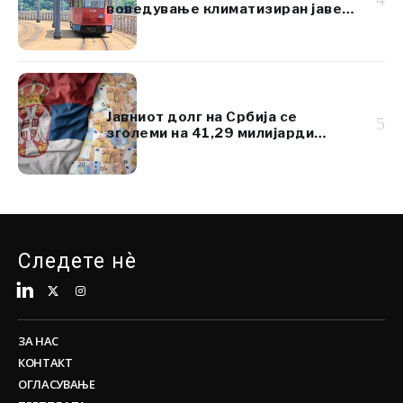
воведување климатизиран јавен
превоз
Јавниот долг на Србија се
5
зголеми на 41,29 милијарди
евра, но остана под 45% од БДП
Следете нè
ЗА НАС
КОНТАКТ
ОГЛАСУВАЊЕ