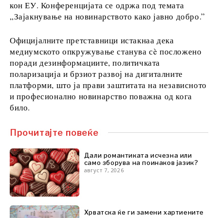
FMCG
кон ЕУ. Конференцијата се одржа под темата
„Зајакнување на новинарството како јавно добро.”
Наука
Рударство
Официјалните претставници истакнаа дека
Малопродажба
медиумското опкружување станува сè посложено
Одржливост
поради дезинформациите, политичката
Технологија
поларизација и брзиот развој на дигиталните
Телекомуникации
платформи, што ја прави заштитата на независното
Туризам
и професионално новинарство поважна од кога
Транспорт
било.
Трговија
Прочитајте повеќе
Анализи
Дали романтиката исчезна или
само зборува на поинаков јазик?
август 7, 2026
Интервју
Мислење
Свет
Анализа
Хрватска ќе ги замени хартиените