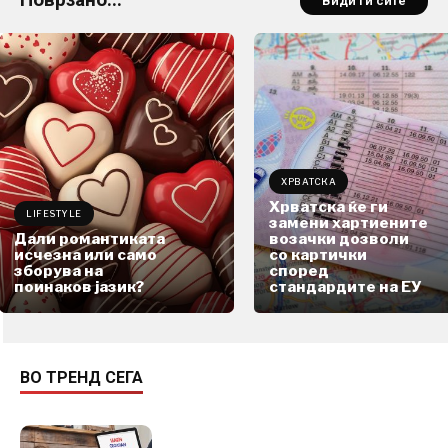
Види ги сите
ХРВАТСКА
Хрватска ќе ги
LIFESTYLE
замени хартиените
Дали романтиката
возачки дозволи
исчезна или само
со картички
зборува на
според
поинаков јазик?
стандардите на ЕУ
ВО ТРЕНД СЕГА