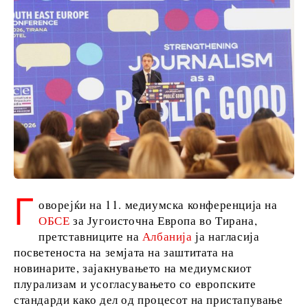
Македонија
Србија
Словенија
Бизнис и
економија
Бизнис
приказни
Именовања
Г
Земјоделство
оворејќи на 11. медиумска конференција на
Индустрија
ОБСЕ
за Југоисточна Европа во Тирана,
Градежништво
претставниците на
Албанија
ја нагласија
Енергија
посветеноста на земјата на заштитата на
Животна
новинарите, зајакнувањето на медиумскиот
средина
плурализам и усогласувањето со европските
Финансии
стандарди како дел од процесот на пристапување