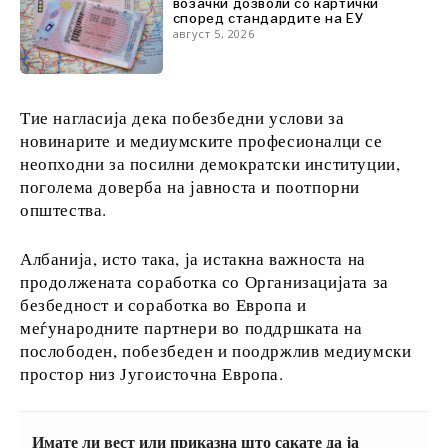
возачки дозволи со картички
според стандардите на ЕУ
август 5, 2026
Откриј
Тие нагласија дека побезбедни услови за
Вести
новинарите и медиумските професионалци се
Настани
неопходни за посилни демократски институции,
Култура
поголема доверба на јавноста и поотпорни
Спорт
општества.
Lifestyle
Патување
Албанија, исто така, ја истакна важноста на
Храна &
продолжената соработка со Организацијата за
Пијалаци
безбедност и соработка во Европа и
меѓународните партнери во поддршката на
послободен, побезбеден и поодржлив медиумски
Western
простор низ Југоисточна Европа.
Balkans
2030
Имате ли вест или приказна што сакате да ја