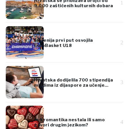
Hrvatska se približava brojci od
1
9.000 zaštićenih kulturnih dobara
Slovenija prvi put osvojila
2
EuroBasket U18
Hrvatska dodijelila 700 stipendija
3
mladima iz dijaspore za učenje
hrvatskog jezika
Je li romantika nestala ili samo
4
govori drugim jezikom?