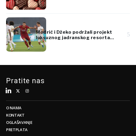
Modrić i Džeko podržali projekt
5
luksuznog jadranskog resorta
vrijedan 920 milijuna eura
Pratite nas
O NAMA
KONTAKT
OGLAŠAVANJE
PRETPLATA