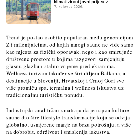
klimatizirani javni prijevoz
Discover
7. kolovoz 2026.
Discover
Vijesti
Vijesti
Događanja
Događanja
Trend je postao osobito popularan među generacijom
Kultura
Kultura
Z i milenijalcima, od kojih mnogi saune ne vide samo
Sport
Sport
kao mjesta za fizički oporavak, nego i kao smirujuće
Lifestyle
društvene prostore u kojima razgovori zamjenjuju
Lifestyle
Putovanja
glasnu glazbu i stalno vrijeme pred ekranima.
Putovanja
Hrana
Wellness turizam također se širi diljem Balkana, a
Hrana
& piće
destinacije u Sloveniji, Hrvatskoj i Crnoj Gori sve
&
više promiču spa, termalna i wellness iskustva uz
piće
tradicionalnu turističku ponudu.
Western
O nama
Kontakt
Oglašavanje
Pretplata
Balkans
Industrijski analitičari smatraju da je uspon kulture
2030
saune dio šire lifestyle transformacije koja se odvija
globalno, usmjerene manje na brzu potrošnju, a više
O nama
Kontakt
Oglašavanje
Pretplata
na dobrobit, održivost i smislenija iskustva.