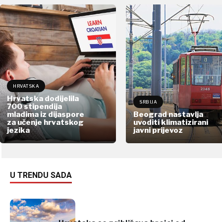
HRVATSKA
Hrvatska dodijelila
SRBIJA
700 stipendija
mladima iz dijaspore
Beograd nastavlja
za učenje hrvatskog
uvoditi klimatizirani
jezika
javni prijevoz
U TRENDU SADA