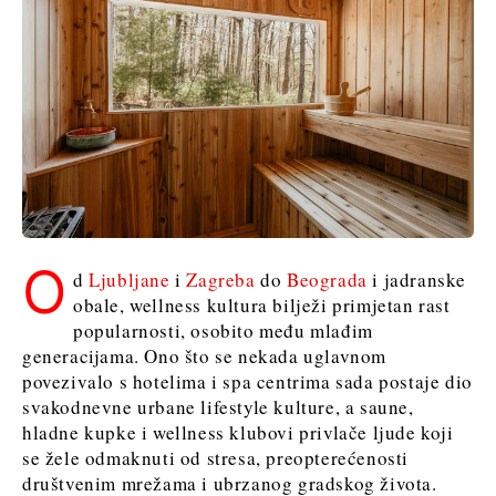
Srbija
Sjeverna
Slovenija
Makedonija
Srbija
Slovenija
Business &
Economy
Business &
Economy
Poslovne
priče
Poslovne
Imenovanja
O
d
Ljubljane
i
Zagreba
do
Beograda
i jadranske
priče
Poljoprivreda
obale, wellness kultura bilježi primjetan rast
Imenovanja
Industrija
popularnosti, osobito među mlađim
Poljoprivreda
Građevinarstvo
generacijama. Ono što se nekada uglavnom
Industrija
Energetika
povezivalo s hotelima i spa centrima sada postaje dio
Građevinarstvo
Okoliš
svakodnevne urbane lifestyle kulture, a saune,
Energetika
Financije
hladne kupke i wellness klubovi privlače ljude koji
Okoliš
FMCG
se žele odmaknuti od stresa, preopterećenosti
Financije
Znanost
društvenim mrežama i ubrzanog gradskog života.