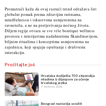
FMCG
Rudarstvo
Znanost
Maloprodaja
Promatrači kažu da ovaj rastući trend odražava širi
Rudarstvo
Održivost
globalni pomak prema zdravijim rutinama,
Maloprodaja
Tehnologija
mindfulnessu i iskustvima usmjerenima na
Održivost
Telekom
ravnotežu, a ne na pretjerivanja noćnog života.
Tehnologija
Turizam
Diljem regije otvara se sve više boutique wellness
Telekom
prostora s interijerima nadahnutima Skandinavijom,
Prijevoz
Turizam
biljnim ritualima i konceptima usmjerenima na
Trgovina
Prijevoz
zajednicu, koji spajaju opuštanje i društvenu
interakciju.
Trgovina
Insights
Pročitajte još
Insights
Intervju
Hrvatska dodijelila 700 stipendija
Mišljenje
mladima iz dijaspore za učenje
Intervju
hrvatskog jezika
Svijet
Mišljenje
7. kolovoz 2026.
Analiza
Svijet
Analiza
Beograd nastavlja uvoditi