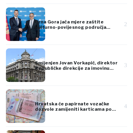
Crna Gora jača mjere zaštite
2
kulturno-povijesnog područja
Kotora
Smijenjen Jovan Vorkapić, direktor
3
Republičke direkcije za imovinu
Srbije
Hrvatska će papirnate vozačke
4
dozvole zamijeniti karticama po
standardima EU