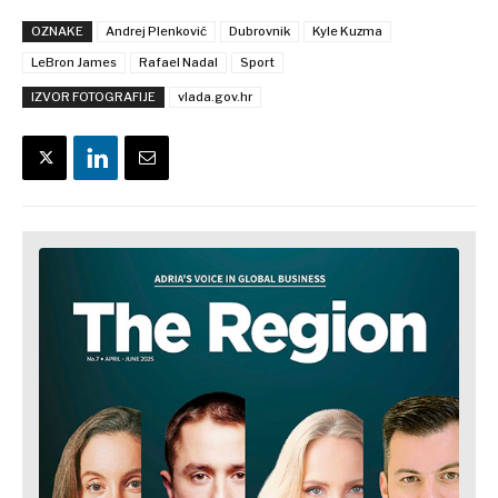
OZNAKE
Andrej Plenković
Dubrovnik
Kyle Kuzma
LeBron James
Rafael Nadal
Sport
IZVOR FOTOGRAFIJE
vlada.gov.hr