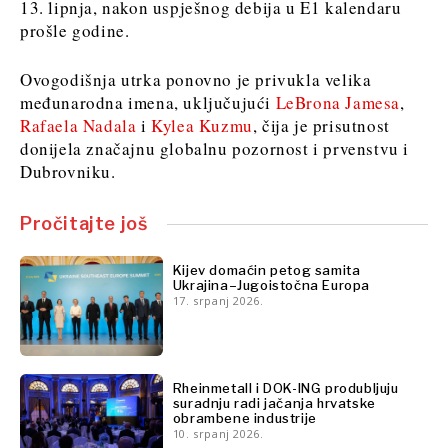
FMCG
13. lipnja, nakon uspješnog debija u E1 kalendaru
Rudarstvo
Znanost
prošle godine.
Maloprodaja
Rudarstvo
Održivost
Maloprodaja
Ovogodišnja utrka ponovno je privukla velika
Tehnologija
Održivost
međunarodna imena, uključujući
LeBrona Jamesa
,
Telekom
Tehnologija
Rafaela Nadala
i
Kylea Kuzmu
, čija je prisutnost
Turizam
donijela značajnu globalnu pozornost i prvenstvu i
Telekom
Prijevoz
Dubrovniku.
Turizam
Trgovina
Prijevoz
Trgovina
Pročitajte još
Insights
Kijev domaćin petog samita
Insights
Ukrajina–Jugoistočna Europa
17. srpanj 2026.
Intervju
Mišljenje
Intervju
Svijet
Mišljenje
Analiza
Rheinmetall i DOK-ING produbljuju
Svijet
suradnju radi jačanja hrvatske
Analiza
obrambene industrije
10. srpanj 2026.