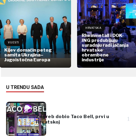
HRVATSKA
Rheinmetall i DOK-
ING produbljuju
VIJESTI
suradnju radi jačanja
Kijev domaćin petog
hrvatske
samita Ukrajina–
obrambene
Jugoistočna Europa
industrije
U TRENDU SADA
Zagreb dobio Taco Bell, prvi u
1
Hrvatskoj