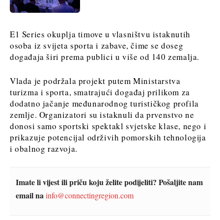
Discover
Discover
E1 Series okuplja timove u vlasništvu istaknutih
Vijesti
Vijesti
osoba iz svijeta sporta i zabave, čime se doseg
Događanja
Događanja
događaja širi prema publici u više od 140 zemalja.
Kultura
Kultura
Sport
Sport
Vlada je podržala projekt putem Ministarstva
Lifestyle
Lifestyle
turizma i sporta, smatrajući događaj prilikom za
Putovanja
dodatno jačanje međunarodnog turističkog profila
Putovanja
Hrana
zemlje. Organizatori su istaknuli da prvenstvo ne
Hrana
& piće
donosi samo sportski spektakl svjetske klase, nego i
&
prikazuje potencijal održivih pomorskih tehnologija
piće
i obalnog razvoja.
Western
O nama
Kontakt
Oglašavanje
Pretplata
Balkans
2030
Imate li vijest ili priču koju želite podijeliti? Pošaljite nam
email na
info@connectingregion.com
O nama
Kontakt
Oglašavanje
Pretplata