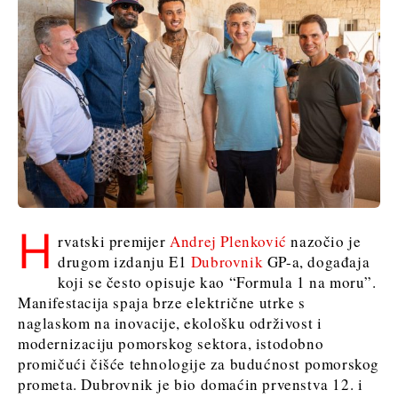
Sjeverna
Slovenija
Makedonija
Srbija
Slovenija
Business &
Economy
Business &
Economy
Poslovne
priče
Poslovne
Imenovanja
priče
H
Poljoprivreda
rvatski premijer
Andrej Plenković
nazočio je
Imenovanja
Industrija
drugom izdanju E1
Dubrovnik
GP-a, događaja
Poljoprivreda
Građevinarstvo
koji se često opisuje kao “Formula 1 na moru”.
Industrija
Energetika
Manifestacija spaja brze električne utrke s
Građevinarstvo
Okoliš
naglaskom na inovacije, ekološku održivost i
Energetika
Financije
modernizaciju pomorskog sektora, istodobno
Okoliš
FMCG
promičući čišće tehnologije za budućnost pomorskog
Financije
prometa. Dubrovnik je bio domaćin prvenstva 12. i
Znanost