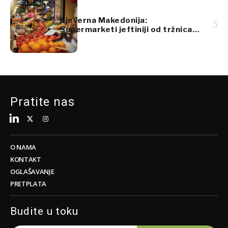
Sjeverna Makedonija:
5
Supermarketi jeftiniji od tržnica
za voće i povrće
Pratite nas
O NAMA
KONTAKT
OGLAŠAVANJE
PRETPLATA
Budite u toku