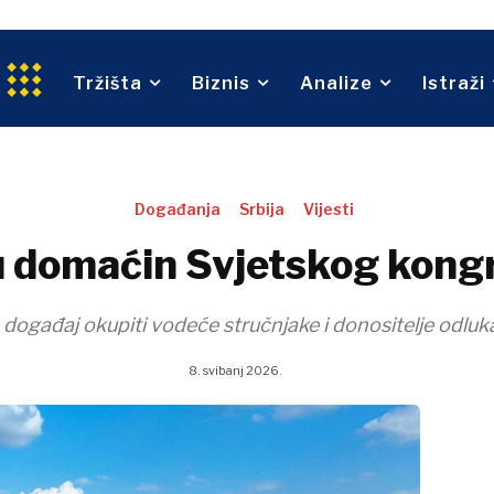
An
tvo
Tehnologija
Telekom
Turizam
Tržišta
Biznis
Analize
Istraži
O nama
Oglašavanje
Kontakt
Pretplata
Prijevoz
Trgovina
O nama
Oglašavanje
Kontakt
Pretplata
Događanja
Srbija
Vijesti
ju domaćin Svjetskog kong
događaj okupiti vodeće stručnjake i donositelje odluka i
8. svibanj 2026.