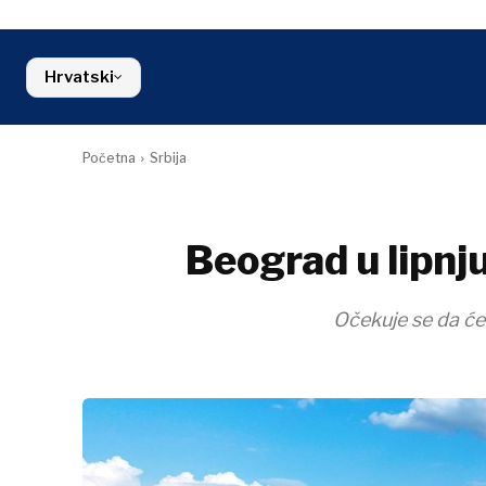
Slovenija
Građevinars
FMCG
Crna Gora
Energetika
Sjeverna Makedonija
Okoliš
Hrvatski
Srbija
Financije
Slovenija
FMCG
Početna
Srbija
Beograd u lipn
Očekuje se da će 