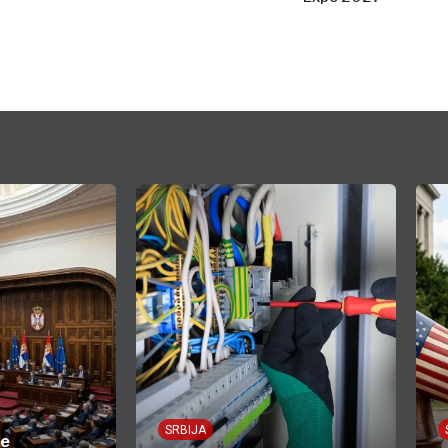
SRBIJA
je