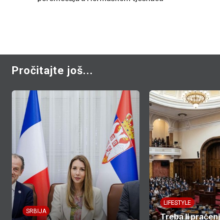
Pročitajte još...
LIFESTYLE
SRBIJA
Treba li praćen