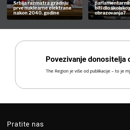
Srbija razmatra gradnju
parlamentarnih
prve nuklearne elektrane
biti dio školsko
nakon 2040. godine
obrazovanja?
Povezivanje donositelja o
The Region je više od publikacije – to je mje
Pratite nas