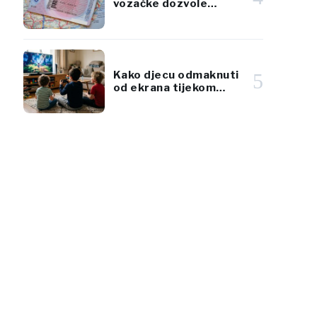
vozačke dozvole
zamijeniti karticama
po standardima EU
Kako djecu odmaknuti
5
od ekrana tijekom
ljetnog toplinskog vala