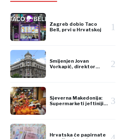
Zagreb dobio Taco
1
Bell, prvi u Hrvatskoj
Smijenjen Jovan
2
Vorkapić, direktor
Republičke direkcije za
imovinu Srbije
Sjeverna Makedonija:
3
Supermarketi jeftiniji
od tržnica za voće i
povrće
Hrvatska će papirnate
4