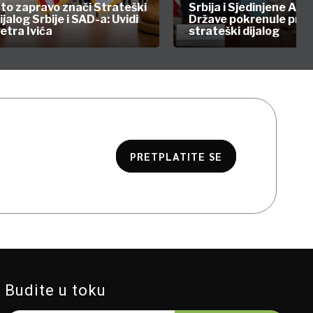
to zapravo znači Strateški
Srbija i Sjedinjene Am
ijalog Srbije i SAD-a: Uvidi
Države pokrenule prvi
etra Ivića
strateški dijalog
PRETPLATITE SE
Budite u toku