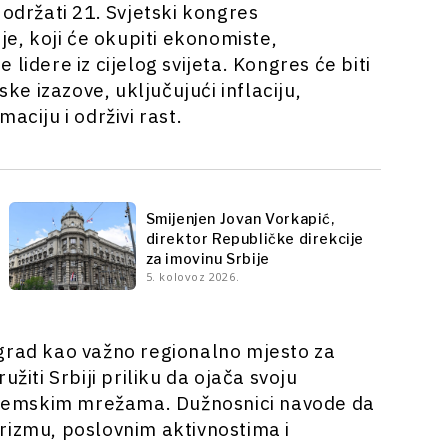
a održati 21. Svjetski kongres
, koji će okupiti ekonomiste,
lidere iz cijelog svijeta. Kongres će biti
e izazove, uključujući inflaciju,
aciju i održivi rast.
Smijenjen Jovan Vorkapić,
direktor Republičke direkcije
za imovinu Srbije
5. kolovoz 2026.
ograd kao važno regionalno mjesto za
žiti Srbiji priliku da ojača svoju
akademskim mrežama. Dužnosnici navode da
rizmu, poslovnim aktivnostima i