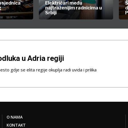
 sjednica
Električari među
Š
g
najtraženijim radnicima u
d
Srbiji
P
dluka u Adria regiji
sto gdje se elita regije okuplja radi uvida i prilika
O NAMA
KONTAKT