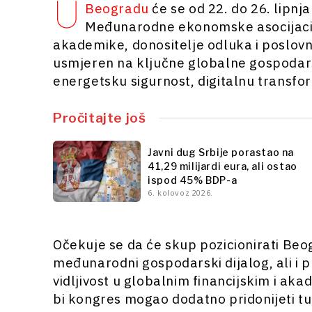
U
Beogradu
će se od 22. do 26. lipnj
Međunarodne ekonomske asocijacije
akademike, donositelje odluka i poslovne 
usmjeren na ključne globalne gospodarsk
energetsku sigurnost, digitalnu transform
Pročitajte još
Javni dug Srbije porastao na
41,29 milijardi eura, ali ostao
ispod 45% BDP-a
6. kolovoz 2026.
Očekuje se da će skup pozicionirati Be
međunarodni gospodarski dijalog, ali i pru
vidljivost u globalnim financijskim i 
bi kongres mogao dodatno pridonijeti tu