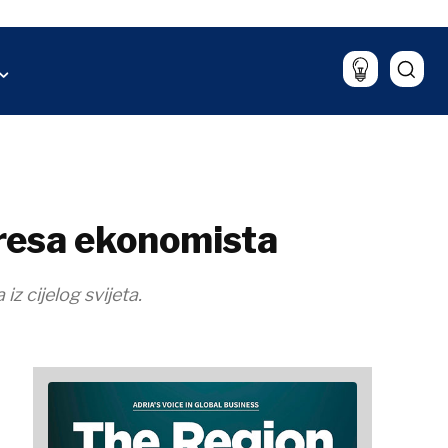
aliza
Lifestyle
Putovanja
Hrana & piće
resa ekonomista
z cijelog svijeta.