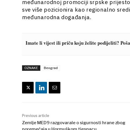
međunarodnoj promociji srpske prijestol
sve više pozicionira kao regionalno središ
međunarodna događanja.
Imate li vijest ili priču koju želite podijeliti? Po
OZNAKE
Beograd
Previous article
Zemlje MED9 razgovarale o sigurnosti hrane zbog
poremećaja u Hormuškom tjesnacu