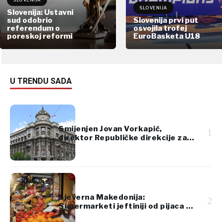
SLOVENIJA
Slovenija: Ustavni
sud odobrio
Slovenija prvi put
referendum o
osvojila trofej
poreskoj reformi
EuroBasketa U18
U TRENDU SADA
Smijenjen Jovan Vorkapić,
1
direktor Republičke direkcije za
imovinu Srbije
Sjeverna Makedonija:
2
Supermarketi jeftiniji od pijaca za
voće i povrće