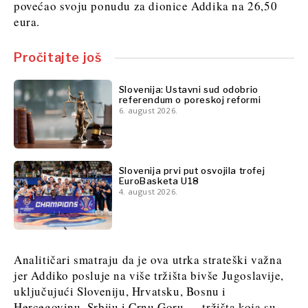
povećao svoju ponudu za dionice Addika na 26,50
eura.
Pročitajte još
Slovenija: Ustavni sud odobrio
referendum o poreskoj reformi
6. august 2026.
Slovenija prvi put osvojila trofej
EuroBasketa U18
4. august 2026.
Analitičari smatraju da je ova utrka strateški važna
jer Addiko posluje na više tržišta bivše Jugoslavije,
uključujući Sloveniju, Hrvatsku, Bosnu i
Hercegovinu, Srbiju i Crnu Goru — tržišta koja su