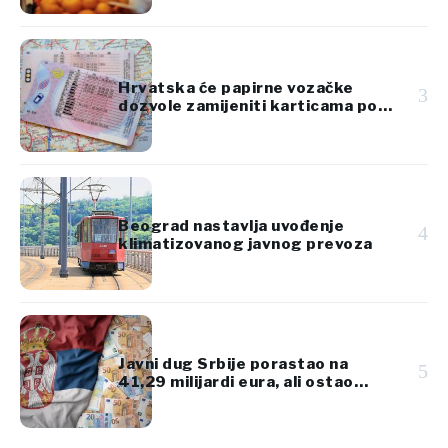
Hrvatska će papirne vozačke
3
dozvole zamijeniti karticama po
standardima EU
Beograd nastavlja uvođenje
4
klimatizovanog javnog prevoza
Javni dug Srbije porastao na
5
41,29 milijardi eura, ali ostao
ispod 45% BDP-a