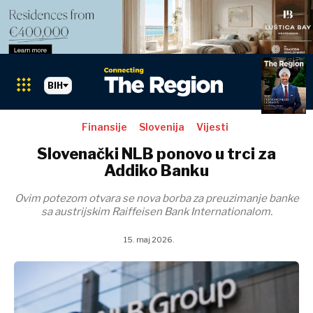
BIH
Finansije
Slovenija
Vijesti
Slovenački NLB ponovo u trci za
Addiko Banku
Ovim potezom otvara se nova borba za preuzimanje banke
sa austrijskim Raiffeisen Bank Internationalom.
15. maj 2026.