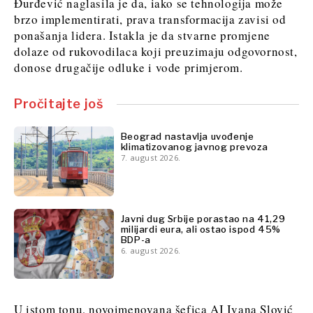
Đurđević naglasila je da, iako se tehnologija može
brzo implementirati, prava transformacija zavisi od
ponašanja lidera. Istakla je da stvarne promjene
dolaze od rukovodilaca koji preuzimaju odgovornost,
donose drugačije odluke i vode primjerom.
Pročitajte još
Beograd nastavlja uvođenje
klimatizovanog javnog prevoza
7. august 2026.
Javni dug Srbije porastao na 41,29
milijardi eura, ali ostao ispod 45%
BDP-a
6. august 2026.
U istom tonu, novoimenovana šefica AI Ivana Slović