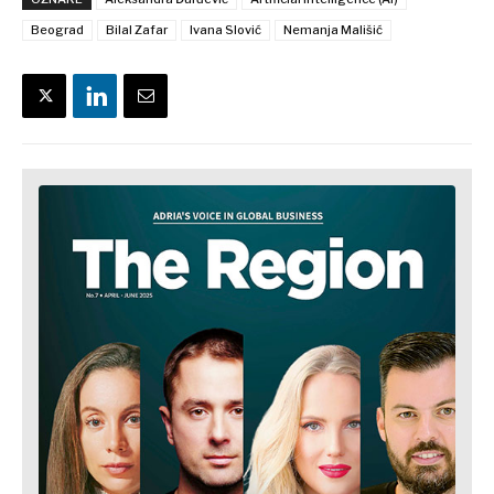
Beograd
Bilal Zafar
Ivana Slović
Nemanja Mališić