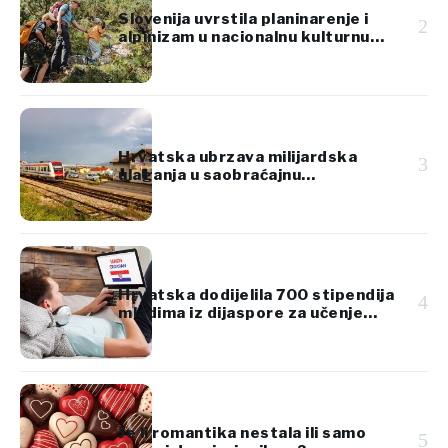
Slovenija uvrstila planinarenje i
2
alpinizam u nacionalnu kulturnu
baštinu
Hrvatska ubrzava milijardska
3
ulaganja u saobraćajnu
infrastrukturu
Hrvatska dodijelila 700 stipendija
4
mladima iz dijaspore za učenje
hrvatskog jezika
Je li romantika nestala ili samo
5