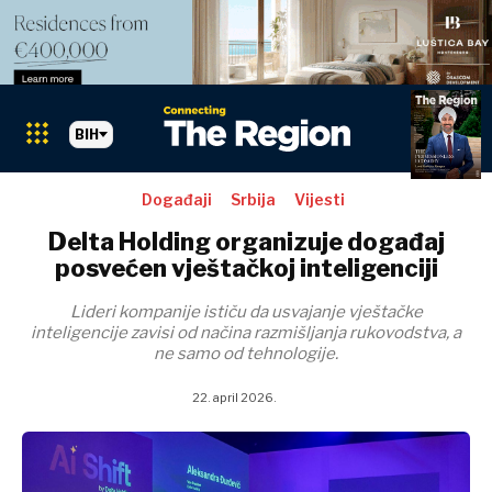
BIH
Događaji
Srbija
Vijesti
Delta Holding organizuje događaj
posvećen vještačkoj inteligenciji
Lideri kompanije ističu da usvajanje vještačke
inteligencije zavisi od načina razmišljanja rukovodstva, a
ne samo od tehnologije.
22. april 2026.