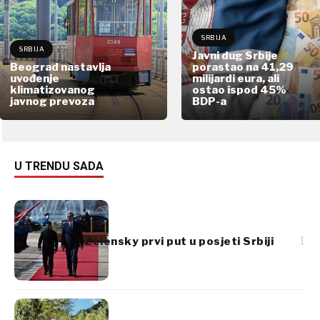
SRBIJA
SRBIJA
Javni dug Srbije
Beograd nastavlja
porastao na 41,29
uvođenje
milijardi eura, ali
klimatizovanog
ostao ispod 45%
javnog prevoza
BDP-a
U TRENDU SADA
1
Zelensky prvi put u posjeti Srbiji