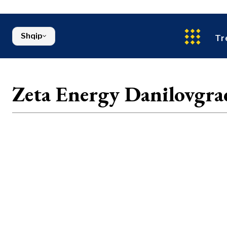
Ndërtim
Maqedonia e Veriut
Energjia
Serbia
Mjedis
Sllovenia
Shqip
Financa
Tr
FMCG
Zeta Energy Danilovgra