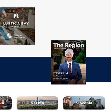
over
Western
SEARCH
Balkans 2030
e
rjet
nsights
Discover
urë
ti
tervistë
Lajme
inion
Ngjarjet
Kulturë
ta
Sporti
alizë
ia
Serbia
Slovenia