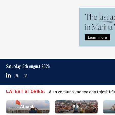
Markets
Business & E
Search The Region
Shqipëria
Historitë e
BiH
Biznesit
Markets
Saturday, 8th August 2026
Kroacia
Emërime
Kosova*
Bujqësi
Industria
Mali i Zi
Shqipëria
Historitë e
Ndërtim
Maqedonia e
BiH
Biznesit
Energjia
LATEST STORIES:
Veriut
A ka vdekur romanca apo thjesht fle
Kroacia
Emërime
Mjedis
Serbia
Kosova*
Bujqësi
Financa
Sllovenia
Albania
BiH
Industria
FMCG
Mali i Zi