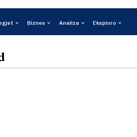
Telekom
Rreth nesh
Na kontaktoni
Reklamo
Abonohu
Turizëm
Transport
Tregti
egjet
Biznes
Analiza
Eksploro
Rreth nesh
Na kontaktoni
Reklamo
Abonohu
d