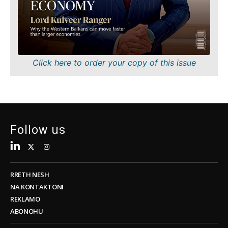
me
Shkencë
pakicë
Minierat
Qëndrueshmëri
Shitje me pakicë
Teknologji
Qëndrueshmëri
Telekom
Teknologji
Click here to order your copy of this issue
Turizëm
Telekom
Transport
Turizëm
Tregti
Transport
Tregti
Follow us
Insights
Insights
Intervistë
Intervistë
Opinion
RRETH NESH
Opinion
Bota
NA KONTAKTONI
Bota
Analizë
REKLAMO
Analizë
ABONOHU