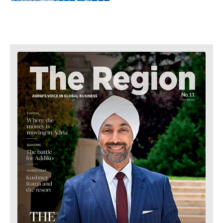
Shitje
FMCG
me
Shkencë
pakicë
Minierat
Qëndrueshmëri
Shitje me pakicë
Teknologji
Qëndrueshmëri
Telekom
Teknologji
Turizëm
Telekom
Transport
Turizëm
Tregti
Transport
Tregti
Insights
Insights
Intervistë
Intervistë
Opinion
Opinion
Bota
Bota
Analizë
Analizë