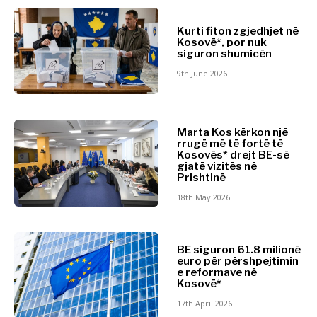
Maqedonia
Business &
e Veriut
Kurti fiton zgjedhjet në
Kosovë*, por nuk
Serbia
Economy
siguron shumicën
Sllovenia
9th June 2026
Historitë
Business &
e
Economy
Biznesit
Marta Kos kërkon një
rrugë më të fortë të
Emërime
Kosovës* drejt BE-së
Bujqësi
gjatë vizitës në
Historitë
Prishtinë
Industria
e Biznesit
Ndërtim
18th May 2026
Emërime
Energjia
Bujqësi
Mjedis
Industria
Financa
BE siguron 61.8 milionë
Ndërtim
euro për përshpejtimin
FMCG
e reformave në
Energjia
Shkencë
Kosovë*
Mjedis
Minierat
17th April 2026
Financa