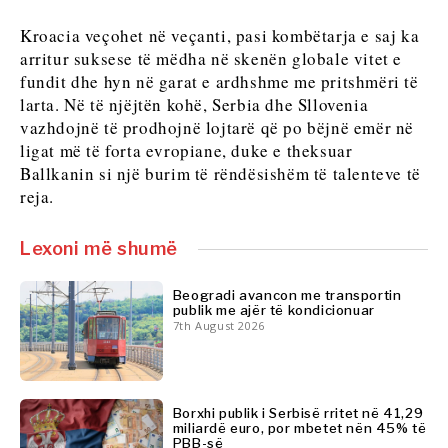
FMCG
Shkencë
Kroacia veçohet në veçanti, pasi kombëtarja e saj ka
Shkencë
Minierat
arritur suksese të mëdha në skenën globale vitet e
Minierat
Shitje
fundit dhe hyn në garat e ardhshme me pritshmëri të
Shitje me pakicë
me
larta. Në të njëjtën kohë, Serbia dhe Sllovenia
Qëndrueshmëri
pakicë
vazhdojnë të prodhojnë lojtarë që po bëjnë emër në
Teknologji
Qëndrueshmëri
ligat më të forta evropiane, duke e theksuar
Telekom
Teknologji
Ballkanin si një burim të rëndësishëm të talenteve të
Turizëm
Telekom
reja.
Transport
Turizëm
Tregti
Transport
Lexoni më shumë
Tregti
Insights
Beogradi avancon me transportin
publik me ajër të kondicionuar
Insights
7th August 2026
Intervistë
Opinion
Intervistë
Bota
Opinion
Borxhi publik i Serbisë rritet në 41,29
Analizë
miliardë euro, por mbetet nën 45% të
Bota
PBB-së