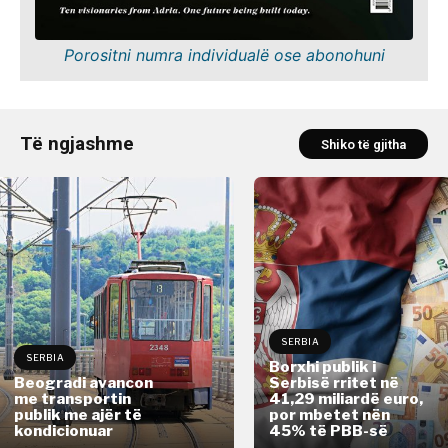
Porositni numra individualë ose abonohuni
Të ngjashme
Shiko të gjitha
SERBIA
SERBIA
Borxhi publik i
Beogradi avancon
Serbisë rritet në
me transportin
41,29 miliardë euro,
publik me ajër të
por mbetet nën
kondicionuar
45% të PBB-së