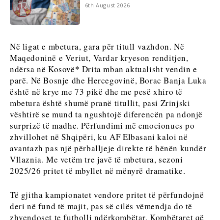
6th August 2026
Analizë
Discover
Discover
Në ligat e mbetura, gara për titull vazhdon. Në
Lajme
Maqedoninë e Veriut, Vardar kryeson renditjen,
Ngjarjet
ndërsa në Kosovë* Drita mban aktualisht vendin e
Kulturë
Lajme
parë. Në Bosnje dhe Hercegovinë, Borac Banja Luka
Sporti
Ngjarjet
është në krye me 73 pikë dhe me pesë xhiro të
Kulturë
mbetura është shumë pranë titullit, pasi Zrinjski
Rreth nesh
Na kontaktoni
Reklamo
Abonohu
Sporti
vështirë se mund ta ngushtojë diferencën pa ndonjë
surprizë të madhe. Përfundimi më emocionues po
zhvillohet në Shqipëri, ku AF Elbasani kaloi në
avantazh pas një përballjeje direkte të hënën kundër
Western
Vllaznia. Me vetëm tre javë të mbetura, sezoni
Balkans
2025/26 pritet të mbyllet në mënyrë dramatike.
2030
Të gjitha kampionatet vendore pritet të përfundojnë
Rreth nesh
Na kontaktoni
Reklamo
Abonohu
deri në fund të majit, pas së cilës vëmendja do të
zhvendoset te futbolli ndërkombëtar. Kombëtaret që