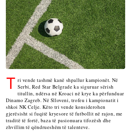
Serbia
Maqedonia
Sllovenia
e Veriut
Serbia
Sllovenia
Business &
Economy
Business &
Economy
Historitë
e
Historitë e
Biznesit
T
Biznesit
Emërime
ri vende tashmë kanë shpallur kampionët. Në
Emërime
Bujqësi
Serbi, Red Star Belgrade ka siguruar sërish
Bujqësi
Industria
titullin, ndërsa në Kroaci në krye ka përfunduar
Industria
Ndërtim
Dinamo Zagreb. Në Slloveni, trofeu i kampionatit i
Ndërtim
Energjia
shkoi NK Celje. Këto tri vende konsiderohen
Energjia
gjerësisht si fuqitë kryesore të futbollit në rajon, me
Mjedis
Mjedis
traditë të fortë, baza të pasionuara tifozësh dhe
Financa
Financa
zhvillim të qëndrueshëm të talenteve.
FMCG