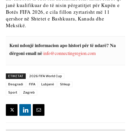
janë kualifikuar do të nisin përgatitjet për Kupën e
Botës FIFA 2026, e cila fillon zyrtarisht më 11
qershor në Shtetet e Bashkuara, Kanada dhe
Meksikë.
Keni ndonjë informacion apo histori për të ndarë? Na
dërgoni email në
info@connectingregion.com
ETIKETAT
2026 FIFA World Cup
Beogradi
FIFA
Lubjanë
Shkup
Sport
Zagreb