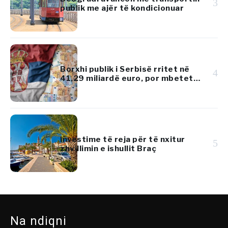
3
publik me ajër të kondicionuar
Borxhi publik i Serbisë rritet në
4
41,29 miliardë euro, por mbetet
nën 45% të PBB-së
Investime të reja për të nxitur
5
zhvillimin e ishullit Braç
Na ndiqni