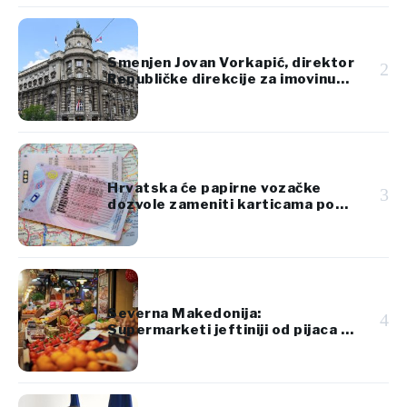
Smenjen Jovan Vorkapić, direktor
2
Republičke direkcije za imovinu
Srbije
Hrvatska će papirne vozačke
3
dozvole zameniti karticama po
standardima EU
Severna Makedonija:
4
Supermarketi jeftiniji od pijaca za
voće i povrće