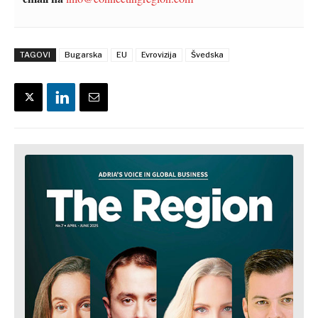
TAGOVI
Bugarska
EU
Evrovizija
Švedska