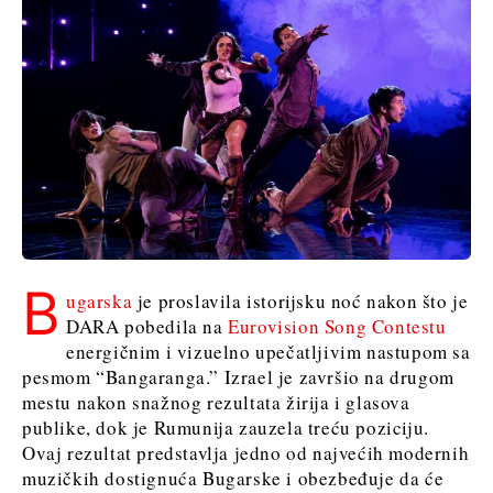
B
ugarska
je proslavila istorijsku noć nakon što je
DARA pobedila na
Eurovision Song Contestu
energičnim i vizuelno upečatljivim nastupom sa
pesmom “Bangaranga.” Izrael je završio na drugom
mestu nakon snažnog rezultata žirija i glasova
publike, dok je Rumunija zauzela treću poziciju.
Ovaj rezultat predstavlja jedno od najvećih modernih
muzičkih dostignuća Bugarske i obezbeđuje da će