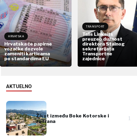
TRANSPORT
Talis Linkaits
HRVATSKA
preuzeo dužnost
Hrvatska će papirne
direktora Stalnog
vozačke dozvole
sekretarijata
zameniti karticama
Transportne
po standardima EU
zajednice
AKTUELNO
Život između Boke Kotorske i
1
Jadrana