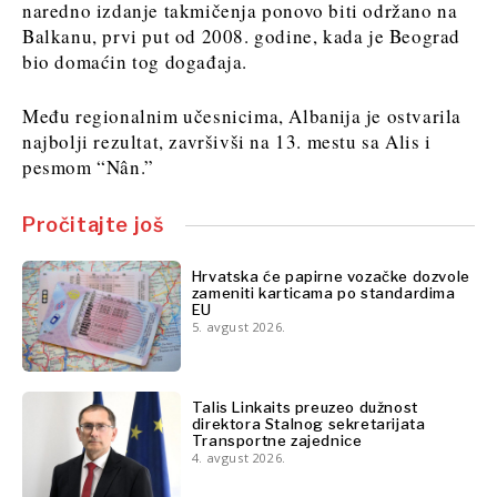
naredno izdanje takmičenja ponovo biti održano na
Balkanu, prvi put od 2008. godine, kada je Beograd
bio domaćin tog događaja.
Među regionalnim učesnicima, Albanija je ostvarila
najbolji rezultat, završivši na 13. mestu sa Alis i
pesmom “Nân.”
Pročitajte još
Hrvatska će papirne vozačke dozvole
zameniti karticama po standardima
EU
5. avgust 2026.
Talis Linkaits preuzeo dužnost
direktora Stalnog sekretarijata
Transportne zajednice
4. avgust 2026.