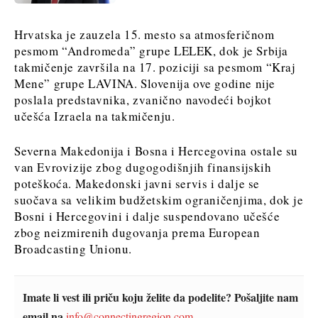
Hrvatska je zauzela 15. mesto sa atmosferičnom
pesmom “Andromeda” grupe LELEK, dok je Srbija
takmičenje završila na 17. poziciji sa pesmom “Kraj
Mene” grupe LAVINA. Slovenija ove godine nije
poslala predstavnika, zvanično navodeći bojkot
učešća Izraela na takmičenju.
Severna Makedonija i Bosna i Hercegovina ostale su
van Evrovizije zbog dugogodišnjih finansijskih
poteškoća. Makedonski javni servis i dalje se
suočava sa velikim budžetskim ograničenjima, dok je
Bosni i Hercegovini i dalje suspendovano učešće
zbog neizmirenih dugovanja prema European
Broadcasting Unionu.
Imate li vest ili priču koju želite da podelite? Pošaljite nam
email na
info@connectingregion.com