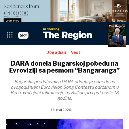
SR
Dogadjaji
Vesti
DARA donela Bugarskoj pobedu na
Evroviziji sa pesmom “Bangaranga”
Bugarska predstavnica DARA odnela je pobedu na
ovogodišnjem Eurovision Song Contestu održanom u
Beču, vraćajući takmičenje na Balkan prvi put posle 18
godina.
18. maj 2026.