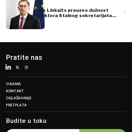
Talis Linkaits preuzeo dužnost
5
direktora Stalnog sekretarijata
Transportne zajednice
Pratite nas
O NAMA
KONTAKT
OGLAŠAVANJE
PRETPLATA
Budite u toku